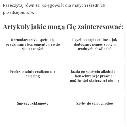
Przeczytaj również:
Księgowość dla małych i średnich
przedsiębiorstw
Artykuły jakie mogą Cię zainteresować:
Dermokosmetyki spełniają
Psychoterapia online – jak
oczekiwania konsumentów co do
skutecznie pomóc sobie w
skuteczności
trudnych chwilach?
Profesjonalnie realizowany
Jazda po spożyciu alkoholu –
catering
konsekwencje prawne i
możliwości skutecznej obrony
Smycze reklamowe
Szyby do samochodów