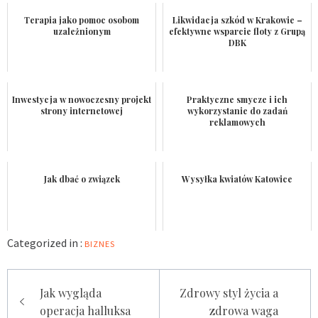
Terapia jako pomoc osobom
Likwidacja szkód w Krakowie –
uzależnionym
efektywne wsparcie floty z Grupą
DBK
Inwestycja w nowoczesny projekt
Praktyczne smycze i ich
strony internetowej
wykorzystanie do zadań
reklamowych
Jak dbać o związek
Wysyłka kwiatów Katowice
Categorized in :
BIZNES
Nawigacja
Jak wygląda
Zdrowy styl życia a
wpisu
operacja halluksa
zdrowa waga