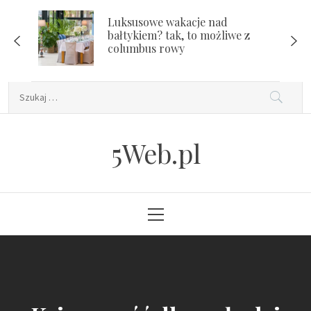
Skip
Luksusowe wakacje nad
to
bałtykiem? tak, to możliwe z
content
columbus rowy
Szukaj:
5Web.pl
Primary
Menu