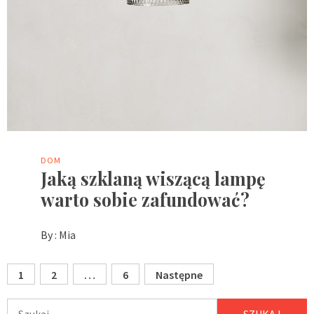
DOM
Jaką szklaną wiszącą lampę
warto sobie zafundować?
By :
Mia
Stronicowanie
1
2
…
6
Następne
wpisów
Szukaj: