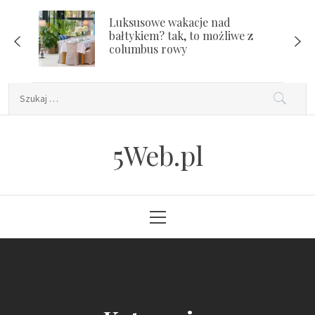
Skip
Luksusowe wakacje nad
to
bałtykiem? tak, to możliwe z
content
columbus rowy
Szukaj:
5Web.pl
Primary
Menu