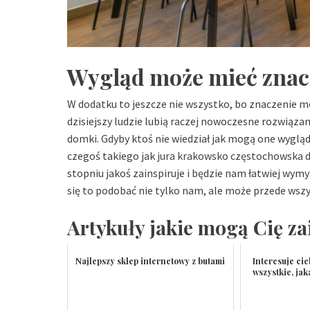
Wygląd może mieć znac
W dodatku to jeszcze nie wszystko, bo znaczenie m
dzisiejszy ludzie lubią raczej nowoczesne rozwiąza
domki. Gdyby ktoś nie wiedział jak mogą one wygl
czegoś takiego jak
jura krakowsko częstochowska 
stopniu jakoś zainspiruje i będzie nam łatwiej wym
się to podobać nie tylko nam, ale może przede wsz
Artykuły jakie mogą Cię za
Najlepszy sklep internetowy z butami
Interesuje cie
wszystkie, jak