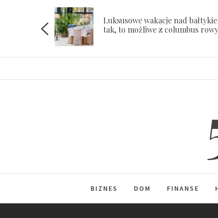
Skip
to
Luksusowe wakacje nad bałtyki
ach
tak, to możliwe z columbus row
content
BIZNES
DOM
FINANSE