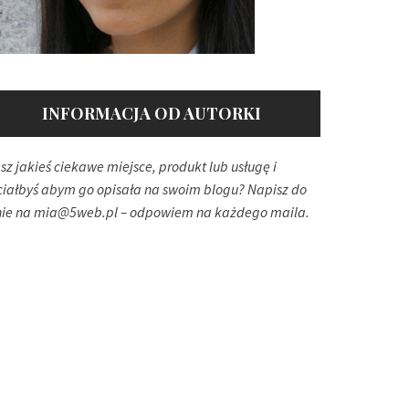
INFORMACJA OD AUTORKI
sz jakieś ciekawe miejsce, produkt lub usługę i
ciałbyś abym go opisała na swoim blogu? Napisz do
ie na
mia@5web.pl
– odpowiem na każdego maila.