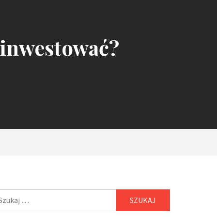
ainwestować?
ukaj: