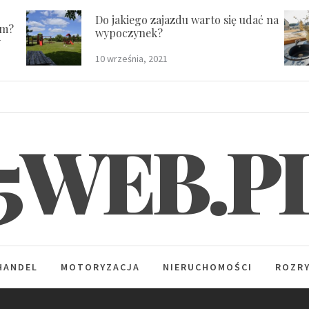
Do jakiego zajazdu warto się udać na
em?
wypoczynek?
y
10 września, 2021
5WEB.P
HANDEL
MOTORYZACJA
NIERUCHOMOŚCI
ROZR