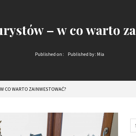
urystów – w co warto z
Published on :
Published by :
Mia
– W CO WARTO ZAINWESTOWAĆ?
Sz