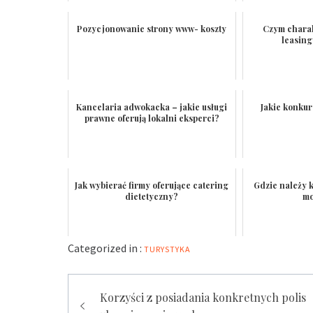
Pozycjonowanie strony www- koszty
Czym charak
leasin
Kancelaria adwokacka – jakie usługi
Jakie konku
prawne oferują lokalni eksperci?
Jak wybierać firmy oferujące catering
Gdzie należy 
dietetyczny?
mo
Categorized in :
TURYSTYKA
Nawigacja
Korzyści z posiadania konkretnych polis