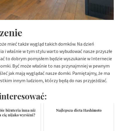
zenie
oże mieć także wygląd takich domków. Na dzień
nia i właśnie w tym stylu warto wybudować nasze przyszłe
ądać to dobrym pomysłem będzie wyszukanie w Internecie
domki
. Być może właśnie to nas przynajmniej w pewnym
yśleć jak mają wyglądać nasze domki. Pamiętajmy, że ma
ystkim innym ludziom, którzy będą do nas przyjeżdżać.
interesować:
bie biżuteria inna niż
Najlepsza dieta Hashimoto
a cię nijako wyróżni?