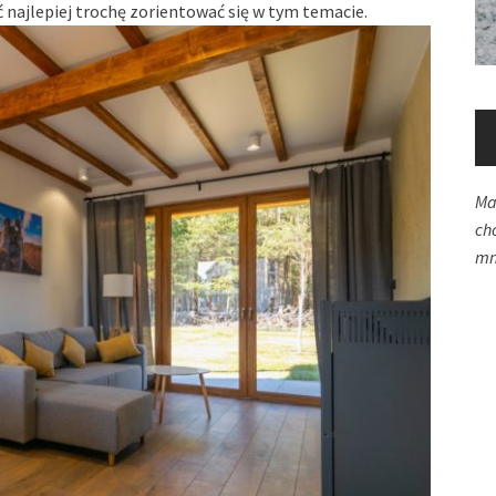
 najlepiej trochę zorientować się w tym temacie.
Ma
ch
mn