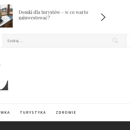
Domki dla turystów – w co warto
W
zainwestować?
Szukaj:
L
YWKA
TURYSTYKA
ZDROWIE