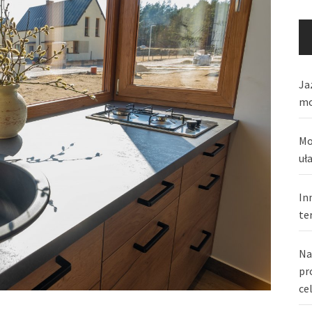
Ja
mo
Mo
uł
In
te
Na
pr
ce