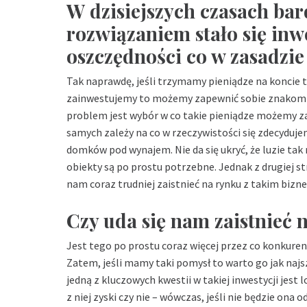
W dzisiejszych czasach ba
rozwiązaniem stało się in
oszczędności co w zasadzie 
Tak naprawdę, jeśli trzymamy pieniądze na koncie to
zainwestujemy to możemy zapewnić sobie znakomi
problem jest wybór w co takie pieniądze możemy zai
samych zależy na co w rzeczywistości się zdecydu
domków pod wynajem. Nie da się ukryć, że luzie tak 
obiekty są po prostu potrzebne. Jednak z drugiej s
nam coraz trudniej zaistnieć na rynku z takim biz
Czy uda się nam zaistnieć 
Jest tego po prostu coraz więcej przez co konkurencj
Zatem, jeśli mamy taki pomysł to warto go jak najszy
jedną z kluczowych kwestii w takiej inwestycji jest 
z niej zyski czy nie – wówczas, jeśli nie będzie on