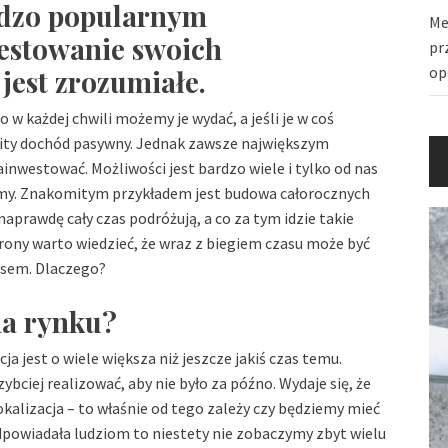
rdzo popularnym
Me
westowanie swoich
pr
op
jest zrozumiałe.
 w każdej chwili możemy je wydać, a jeśli je w coś
ty dochód pasywny. Jednak zawsze największym
nwestować. Możliwości jest bardzo wiele i tylko od nas
jemy. Znakomitym przykładem jest budowa całorocznych
naprawdę cały czas podróżują, a co za tym idzie takie
trony warto wiedzieć, że wraz z biegiem czasu może być
nesem. Dlaczego?
na rynku?
a jest o wiele większa niż jeszcze jakiś czas temu.
bciej realizować, aby nie było za późno. Wydaje się, że
lokalizacja – to właśnie od tego zależy czy będziemy mieć
a odpowiadała ludziom to niestety nie zobaczymy zbyt wielu