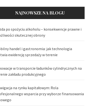
NAJNOWSZE NA BLOGU
zda po spożyciu alkoholu – konsekwencje prawne i
żliwości skutecznej obrony
bilny handel i gastronomia: jak technologia
atwia ewidencję sprzedaży w terenie
nowacje w transporcie ładunków cylindrycznych na
renie zakładu produkcyjnego
wigacja na rynku kapitałowym: Rola
ofesjonalnego wsparcia przy wyborze finansowania
lowego