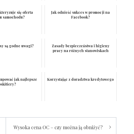
teryzuje się oferta
Jak odnieść sukces w promocji na
gu samochodu?
Facebook?
rsy są godne uwagi?
Zasady bezpieczeństwa i higieny
pracy na różnych stanowiskach
kupować jak najlepsze
Korzystając z doradztwa kredytowego
skitiery?
Wysoka cena OC – czy można ją obniżyć?