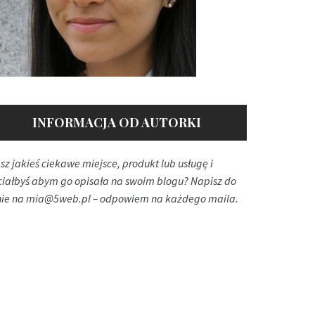
INFORMACJA OD AUTORKI
sz jakieś ciekawe miejsce, produkt lub usługę i
ciałbyś abym go opisała na swoim blogu? Napisz do
ie na
mia@5web.pl
– odpowiem na każdego maila.