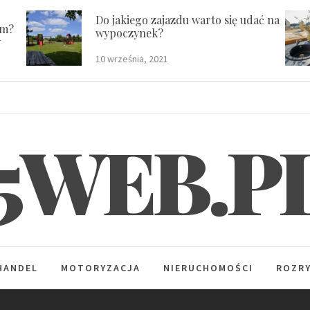
Do jakiego zajazdu warto się udać na
em?
wypoczynek?
y
10 września, 2021
5WEB.P
HANDEL
MOTORYZACJA
NIERUCHOMOŚCI
ROZR