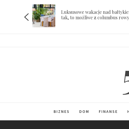
Skip
to
Luksusowe wakacje nad bałtyki
ach
tak, to możliwe z columbus row
content
BIZNES
DOM
FINANSE