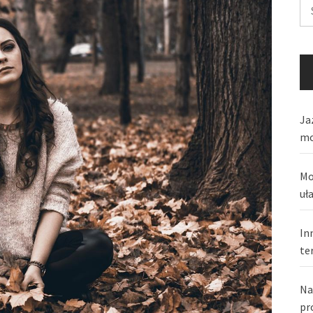
Sz
Ja
mo
Mo
uł
In
te
Na
pr