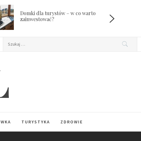
Domki dla turystów – w co warto
W
zainwestować?
Szukaj:
L
YWKA
TURYSTYKA
ZDROWIE