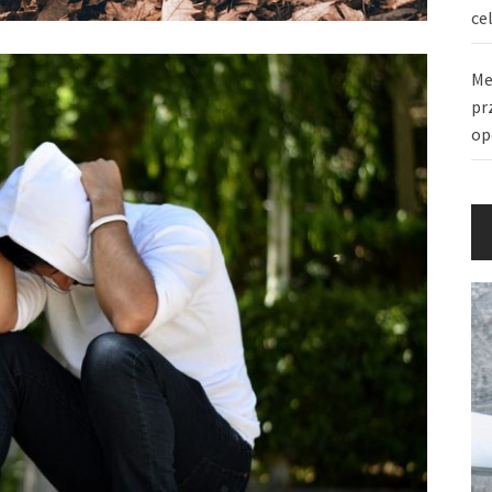
ce
Me
pr
op