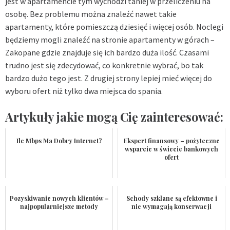
jest w apartamencie tym wychodzi taniej w przeliczeniu na
osobę. Bez problemu można znaleźć nawet takie
apartamenty, które pomieszczą dziesięć i więcej osób. Noclegi
będziemy mogli znaleźć na stronie apartamenty w górach –
Zakopane gdzie znajduje się ich bardzo duża ilość. Czasami
trudno jest się zdecydować, co konkretnie wybrać, bo tak
bardzo dużo tego jest. Z drugiej strony lepiej mieć więcej do
wyboru ofert niż tylko dwa miejsca do spania.
Artykuły jakie mogą Cię zainteresować:
Ile Mbps Ma Dobry Internet?
Ekspert finansowy – pożyteczne
wsparcie w świecie bankowych
ofert
Pozyskiwanie nowych klientów –
Schody szklane są efektowne i
najpopularniejsze metody
nie wymagają konserwacji