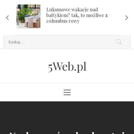
Skip
Luksusowe wakacje nad
to
bałtykiem? tak, to możliwe z
content
columbus rowy
Szukaj:
5Web.pl
Primary
Menu