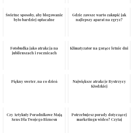
Świetne sposoby, aby blogowanie
Gdzie zawsze warto zakupić jak
było bardziej opłacalne
najlepszy aparat na zgryz?
Fotobudka jako atrakcja na
Klimatyzator na gorące letnie dni
jubileuszach i rocznicach
Piękny sweter, na co dzień
Największe atrakcje Bystrzycy
Kłodzkiej
Czy Artykuły Poradnikowe Mają
Potrzebujesz porady dotyczącej
Sens Dla Twojego Biznesu
marketingu wideo? Czytaj