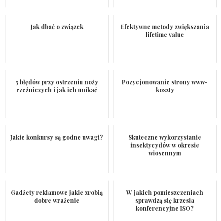
Jak dbać o związek
Efektywne metody zwiększania
lifetime value
5 błędów przy ostrzeniu noży
Pozycjonowanie strony www-
rzeźniczych i jak ich unikać
koszty
Jakie konkursy są godne uwagi?
Skuteczne wykorzystanie
insektycydów w okresie
wiosennym
Gadżety reklamowe jakie zrobią
W jakich pomieszczeniach
dobre wrażenie
sprawdzą się krzesła
konferencyjne ISO?