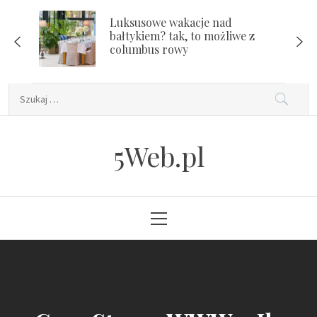
Skip
Luksusowe wakacje nad
to
bałtykiem? tak, to możliwe z
content
columbus rowy
Szukaj:
5Web.pl
Primary
Menu