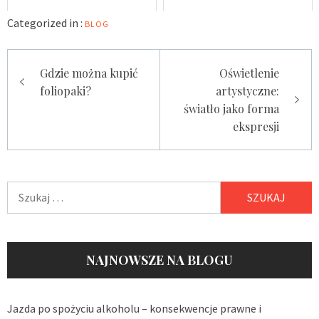
Categorized in :
BLOG
Nawigacja
Gdzie można kupić
Oświetlenie
wpisu
foliopaki?
artystyczne:
światło jako forma
ekspresji
Szukaj:
NAJNOWSZE NA BLOGU
Jazda po spożyciu alkoholu – konsekwencje prawne i