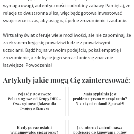
wymaga uwagi, autentyczności i odrobiny zabawy. Pamiętaj, że
relacje to dwustronna ulica, więc bądź gotowa inwestować
swoje serce i czas, aby osiągnąć pełne zrozumienie i zaufanie.
Wirtualny świat oferuje wiele możliwości, ale nie zapominaj, że
za ekranem kryją się prawdziwi ludzie z prawdziwymi
uczuciami. Bądź hojna w swoim podejściu, pokaż empatię i
zrozumienie, a zdobycie jego serca stanie się znacznie
łatwiejsze. Powodzenia!
Artykuły jakie mogą Cię zainteresować:
Pojazdy Dostawcze
Mała sypialnia jest
Poleasingowe od Grupy DBK –
problematyczna w urządzaniu?
Oszczędność i Jakość dla
Nie z tymi radami! Sprawdź!
Twojego Biznesu
Kiedy po raz ostatni
Jak internet zmienił nasze
wynajmowałeś ciężarówkę?
podejście do kupowania butów