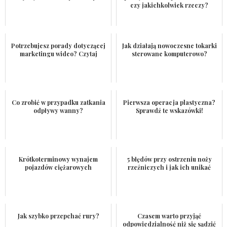
czy jakichkolwiek rzeczy?
Potrzebujesz porady dotyczącej
Jak działają nowoczesne tokarki
marketingu wideo? Czytaj
sterowane komputerowo?
Co zrobić w przypadku zatkania
Pierwsza operacja plastyczna?
odpływy wanny?
Sprawdź te wskazówki!
Krótkoterminowy wynajem
5 błędów przy ostrzeniu noży
pojazdów ciężarowych
rzeźniczych i jak ich unikać
Jak szybko przepchać rury?
Czasem warto przyjąć
odpowiedzialność niż się sądzić