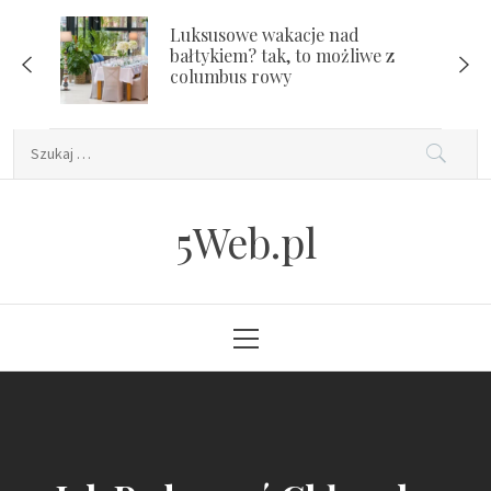
Skip
Luksusowe wakacje nad
to
bałtykiem? tak, to możliwe z
content
columbus rowy
Szukaj:
5Web.pl
Primary
Menu