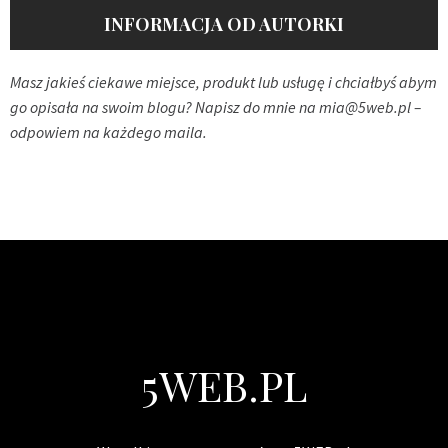
INFORMACJA OD AUTORKI
Masz jakieś ciekawe miejsce, produkt lub usługę i chciałbyś abym
go opisała na swoim blogu? Napisz do mnie na
mia@5web.pl
–
odpowiem na każdego maila.
5WEB.PL