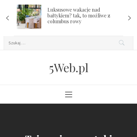
Skip
Luksusowe wakacje nad
to
bałtykiem? tak, to możliwe z
content
columbus rowy
Szukaj:
5Web.pl
Primary
Menu