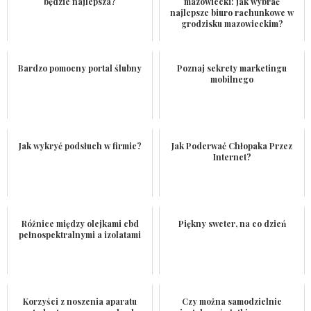
będzie najlepsza?
mazowiecki: jak wybrać
najlepsze biuro rachunkowe w
grodzisku mazowieckim?
Bardzo pomocny portal ślubny
Poznaj sekrety marketingu
mobilnego
Jak wykryć podsłuch w firmie?
Jak Poderwać Chłopaka Przez
Internet?
Różnice między olejkami cbd
Piękny sweter, na co dzień
pełnospektralnymi a izolatami
Korzyści z noszenia aparatu
Czy można samodzielnie