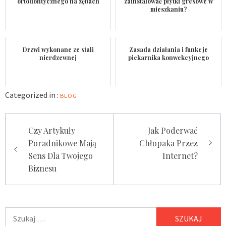
ortodontycznego na zębach
zainstalować płytki gresowe w
mieszkaniu?
Drzwi wykonane ze stali
Zasada działania i funkcje
nierdzewnej
piekarnika konwekcyjnego
Categorized in :
BLOG
Nawigacja
Czy Artykuły
Jak Poderwać
wpisu
Poradnikowe Mają
Chłopaka Przez
Sens Dla Twojego
Internet?
Biznesu
Szukaj: