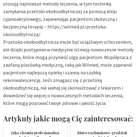
stosują najnowsze metody leczenia, w tym technikę
zamykania przetoki okołoodbytniczej za pomocą kleju
cyjanoakrylowego, zapewniając pacjentom skuteczną i
bezpieczną terapię –
https://wilmed.pl/przetoka-
okoloodbytnicza/
.
Przetoka okołoodbytnicza może być uciążliwym schorzeniem,
ale dzięki postępowi w medycynie istnieją nowoczesne metody
leczenia, które mogą przynieść ulgę pacjentom. Współpraca z
zaufaną placówką medyczną, taką jak Wilmed, może zapewnić
pacjentom najlepszą opiekę i szansę na szybką
rekonwalescencję. Jeśli zmagasz się z przetoką
okołoodbytniczą, nie wahaj się skonsultować z lekarzem i
dowiedzieć się więcej o nowoczesnych metodach leczenia,
które mogą poprawić twoje zdrowie i jakość życia.
Artykuły jakie mogą Cię zainteresować:
Jaka chemia profesjonalna
Biuro rachunkowe grodzisk