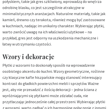
połyskiem, takie jak gres szkliwiony, wprowadzą do wnętrza
odrobinę blasku, co jest szczególnie atrakcyjne w
minimalistycznych aranżacjach. Naturalne materiały, takie jak
kamień, drewno czy terakota, również mogą być zastosowane
w kuchniach, nadając im unikalny charakter. Wybierając płytki,
warto zwrócić uwagę na ich właściwości użytkowe – na
przykład, gres jest odporny na uszkodzenia mechaniczne i
łatwy w utrzymaniu czystości.
Wzory i dekoracje
Płytki z wzorami to doskonały sposób na wprowadzenie
osobistego akcentu do kuchni. Wzory geometryczne, roślinne
czy klasyczne kafle hiszpańskie mogą stanowić interesujący
kontrast do gładkich powierzchni mebli i sprzętów. Ważne
jest, aby nie przesadzić z ilością dekoracji – jedna ściana z
wyróżniającymi się płytkami może zdziałać cuda, nie
przytłaczając jednocześnie całej przestrzeni. Wybierając płytki
z wzorami, warto zadbać o ich harmonijne połączenie z innymi