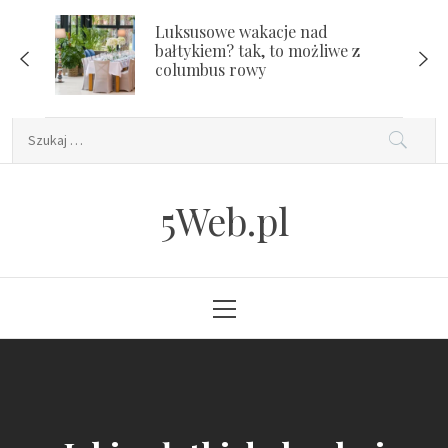
Skip
Luksusowe wakacje nad
to
bałtykiem? tak, to możliwe z
content
columbus rowy
Szukaj:
5Web.pl
Primary
Menu