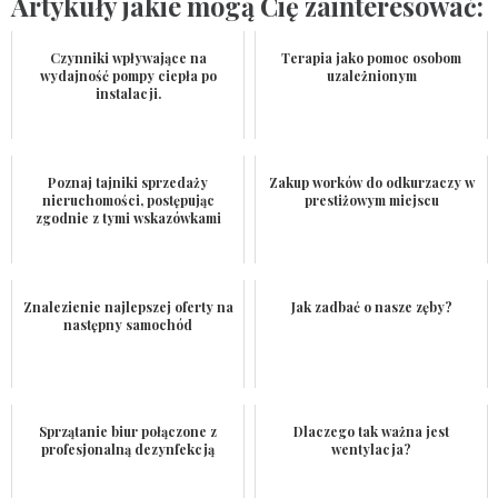
Artykuły jakie mogą Cię zainteresować:
Czynniki wpływające na
Terapia jako pomoc osobom
wydajność pompy ciepła po
uzależnionym
instalacji.
Poznaj tajniki sprzedaży
Zakup worków do odkurzaczy w
nieruchomości, postępując
prestiżowym miejscu
zgodnie z tymi wskazówkami
Znalezienie najlepszej oferty na
Jak zadbać o nasze zęby?
następny samochód
Sprzątanie biur połączone z
Dlaczego tak ważna jest
profesjonalną dezynfekcją
wentylacja?