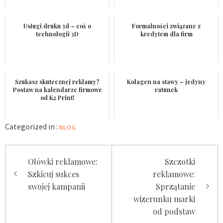
Usługi druku 3d – coś o
Formalności związane z
technologii 3D
kredytem dla firm
Szukasz skutecznej reklamy?
Kolagen na stawy – jedyny
Postaw na kalendarze firmowe
ratunek
od K2 Print!
Categorized in :
BLOG
Nawigacja
Ołówki reklamowe:
Szczotki
wpisu
Szkicuj sukces
reklamowe:
swojej kampanii
Sprzątanie
wizerunku marki
od podstaw