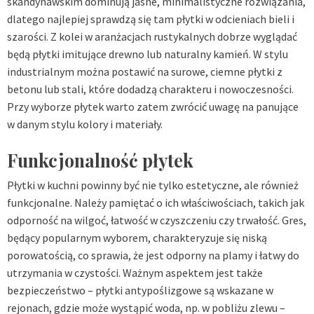
skandynawskim dominują jasne, minimalistyczne rozwiązania,
dlatego najlepiej sprawdzą się tam płytki w odcieniach bieli i
szarości. Z kolei w aranżacjach rustykalnych dobrze wyglądać
będą płytki imitujące drewno lub naturalny kamień. W stylu
industrialnym można postawić na surowe, ciemne płytki z
betonu lub stali, które dodadzą charakteru i nowoczesności.
Przy wyborze płytek warto zatem zwrócić uwagę na panujące
w danym stylu kolory i materiały.
Funkcjonalność płytek
Płytki w kuchni powinny być nie tylko estetyczne, ale również
funkcjonalne. Należy pamiętać o ich właściwościach, takich jak
odporność na wilgoć, łatwość w czyszczeniu czy trwałość. Gres,
będący popularnym wyborem, charakteryzuje się niską
porowatością, co sprawia, że jest odporny na plamy i łatwy do
utrzymania w czystości. Ważnym aspektem jest także
bezpieczeństwo – płytki antypoślizgowe są wskazane w
rejonach, gdzie może wystąpić woda, np. w pobliżu zlewu –