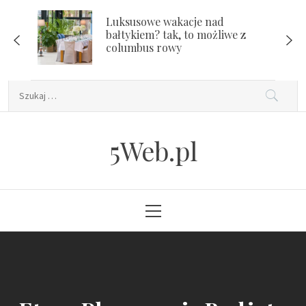
Skip
Luksusowe wakacje nad
to
bałtykiem? tak, to możliwe z
content
columbus rowy
Szukaj:
5Web.pl
Primary
Menu