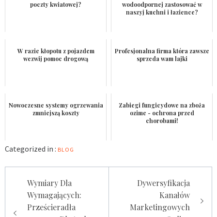
poczty kwiatowej?
wodoodpornej zastosować w
naszyj kuchni i łazience?
W razie kłopotu z pojazdem
Profesjonalna firma która zawsze
wezwij pomoc drogową
sprzeda wam lajki
Nowoczesne systemy ogrzewania
Zabiegi fungicydowe na zboża
zmniejszą koszty
ozime - ochrona przed
chorobami!
Categorized in :
BLOG
Nawigacja
Wymiary Dla
Dywersyfikacja
wpisu
Wymagających:
Kanałów
Prześcieradła
Marketingowych