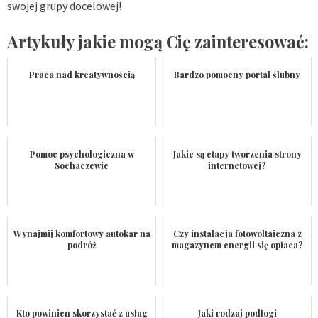
swojej grupy docelowej!
Artykuły jakie mogą Cię zainteresować:
Praca nad kreatywnością
Bardzo pomocny portal ślubny
Pomoc psychologiczna w
Jakie są etapy tworzenia strony
Sochaczewie
internetowej?
Wynajmij komfortowy autokar na
Czy instalacja fotowoltaiczna z
podróż
magazynem energii się opłaca?
Kto powinien skorzystać z usług
Jaki rodzaj podłogi