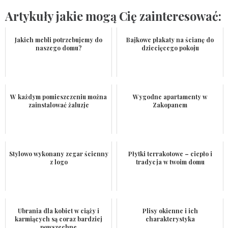
Artykuły jakie mogą Cię zainteresować:
Jakich mebli potrzebujemy do
Bajkowe plakaty na ścianę do
naszego domu?
dziecięcego pokoju
W każdym pomieszczeniu można
Wygodne apartamenty w
zainstalować żaluzje
Zakopanem
Stylowo wykonany zegar ścienny
Płytki terrakotowe – ciepło i
z logo
tradycja w twoim domu
Ubrania dla kobiet w ciąży i
Plisy okienne i ich
karmiących są coraz bardziej
charakterystyka
powszechne