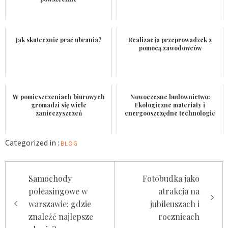
Jak skutecznie prać ubrania?
Realizacja przeprowadzek z
pomocą zawodowców
W pomieszczeniach biurowych
Nowoczesne budownictwo:
gromadzi się wiele
Ekologiczne materiały i
zanieczyszczeń
energooszczędne technologie
Categorized in :
BLOG
Nawigacja
Samochody
Fotobudka jako
wpisu
poleasingowe w
atrakcja na
warszawie: gdzie
jubileuszach i
znaleźć najlepsze
rocznicach