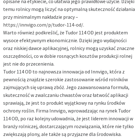
opisane na etykiecie, co ułatwia jego prawidłowe użycie. Dzięki
temu rolnicy mogą liczyć na optymalną skuteczność działania
przy minimalnym nakładzie pracy –
https://innvigo.com/p/tudor-114-od/
.
Warto również podkreślić, że Tudor 114 OD jest produktem
wysoce efektywnym ekonomicznie. Dzięki jego wydajności
oraz niskiej dawce aplikacyjnej, rolnicy mogą uzyskać znaczne
oszczędności, co w dobie rosnących kosztów produkcji rolnej
jest nie do przecenienia.
Tudor 114 OD to najnowsza innowacja od Innvigo, która z
pewnością znajdzie szerokie zastosowanie wśród rolników
zajmujących się uprawą zbóż. Jego zaawansowana formuła,
skuteczność w zwalczaniu chwastów oraz łatwość aplikacji
sprawiają, że jest to produkt wyjątkowy na rynku środków
ochrony roślin. Firma Innvigo, wprowadzając na rynek Tudor
114 OD, po raz kolejny udowadnia, że jest liderem innowacji w
branży rolniczej, dostarczającym rozwiązania, które nie tylko
zwiększają plony, ale także są przyjazne dla środowiska.