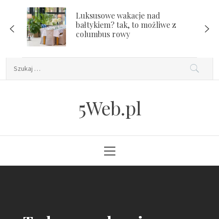
Skip
Luksusowe wakacje nad
to
bałtykiem? tak, to możliwe z
content
columbus rowy
Szukaj:
5Web.pl
Primary
Menu