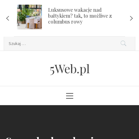
Skip
Luksusowe wakacje nad
to
bałtykiem? tak, to możliwe z
content
columbus rowy
Szukaj:
5Web.pl
Primary
Menu