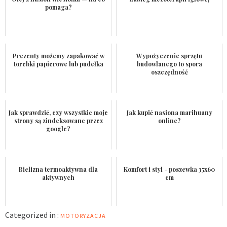
pomaga?
Prezenty możemy zapakować w
Wypożyczenie sprzętu
torebki papierowe lub pudełka
budowlanego to spora
oszczędność
Jak sprawdzić, czy wszystkie moje
Jak kupić nasiona marihuany
strony są zindeksowane przez
online?
google?
Bielizna termoaktywna dla
Komfort i styl - poszewka 35x60
aktywnych
cm
Categorized in :
MOTORYZACJA