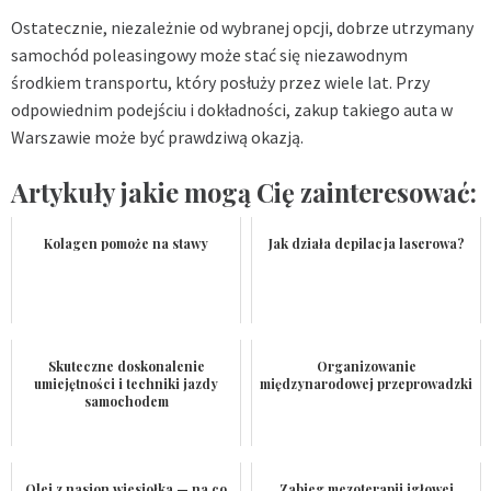
Ostatecznie, niezależnie od wybranej opcji, dobrze utrzymany
samochód poleasingowy może stać się niezawodnym
środkiem transportu, który posłuży przez wiele lat. Przy
odpowiednim podejściu i dokładności, zakup takiego auta w
Warszawie może być prawdziwą okazją.
Artykuły jakie mogą Cię zainteresować:
Kolagen pomoże na stawy
Jak działa depilacja laserowa?
Skuteczne doskonalenie
Organizowanie
umiejętności i techniki jazdy
międzynarodowej przeprowadzki
samochodem
Olej z nasion wiesiołka — na co
Zabieg mezoterapii igłowej