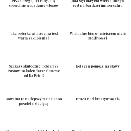
Przestrzegaj tej rady, aby
Jaki styl okrycia wierzchniego
spowolnić wypadanie włosów
jest najbardziej uniwersalny
Jaka polerka wibracyjna jest
Wirtualne biuro- miejscem wielu
warta zakupienia?
możliwości
Szukasz skutecznej reklamy?
Kolagen pomoże na stawy
Postaw na kalendarze firmowe
od K2 Print!
Bawełna to najlepszy materiał na
Praca nad kreatywnością
pościel dziecięcą