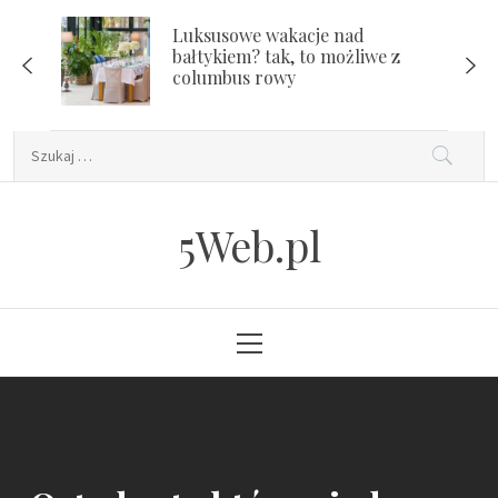
Skip
Luksusowe wakacje nad
to
bałtykiem? tak, to możliwe z
content
columbus rowy
Szukaj:
5Web.pl
Primary
Menu