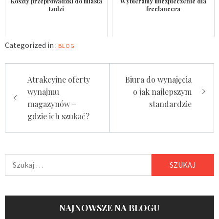
Koszty przeprowadzki do miasta
Wybieramy ubezpieczenie dla
Łodzi
freelancera
Categorized in :
BLOG
Nawigacja
Atrakcyjne oferty
Biura do wynajęcia
wpisu
wynajmu
o jak najlepszym
magazynów –
standardzie
gdzie ich szukać?
Szukaj:
NAJNOWSZE NA BLOGU