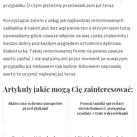
przypadku. O czym jesteśmy przeświadczeni już teraz.
Korzystajcie zatem z usług jak najbardziej renomowanych
zakładów. A takim jest bez wątpienia ten o którym wam tutaj
opowiadamy gdzie zawsze właśnie na was czeka znakomity i
bardzo dobry pod każdym względem
ortodonta dąbrowa
białostocka
. Takiej renomowanej firmie na pewno zawsze
warto zaufać. I nie wątpimy ani przez moment że w waszym
przypadku już niebawem tak będzie. Albowiem naprawdę
warto to uczynić najlepiej już teraz.
Artykuły jakie mogą Cię zainteresować:
Skuteczna ochrona parapetów
Poznaj tajniki sprzedaży
przed ptakami
nieruchomości, postępując
zgodnie z tymi wskazówkami