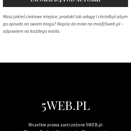
Masz jakieś ciekawe miejsce, produkt lub usługę i chciałbyś abym
go opisała na swoim blogu? Napisz do mnie na
mia@5web.pl
–
odpowiem na każdego maila.
5WEB.PL
Wszelkie prawa zastrzeżone 5WEB.pl