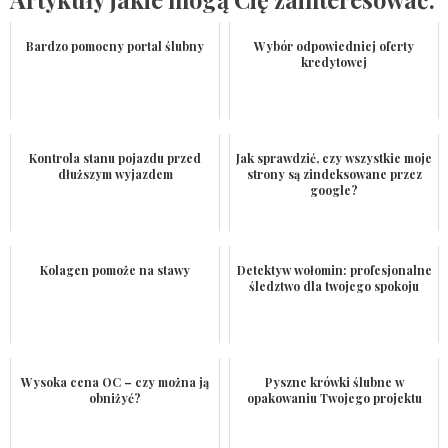
Bardzo pomocny portal ślubny
Wybór odpowiedniej oferty
kredytowej
Kontrola stanu pojazdu przed
Jak sprawdzić, czy wszystkie moje
dłuższym wyjazdem
strony są zindeksowane przez
google?
Kolagen pomoże na stawy
Detektyw wołomin: profesjonalne
śledztwo dla twojego spokoju
Wysoka cena OC – czy można ją
Pyszne krówki ślubne w
obniżyć?
opakowaniu Twojego projektu