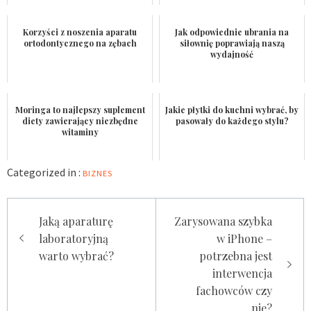
Korzyści z noszenia aparatu
Jak odpowiednie ubrania na
ortodontycznego na zębach
siłownię poprawiają naszą
wydajność
Moringa to najlepszy suplement
Jakie płytki do kuchni wybrać, by
diety zawierający niezbędne
pasowały do każdego stylu?
witaminy
Categorized in :
BIZNES
Nawigacja
Jaką aparaturę
Zarysowana szybka
wpisu
laboratoryjną
w iPhone –
warto wybrać?
potrzebna jest
interwencja
fachowców czy
nie?