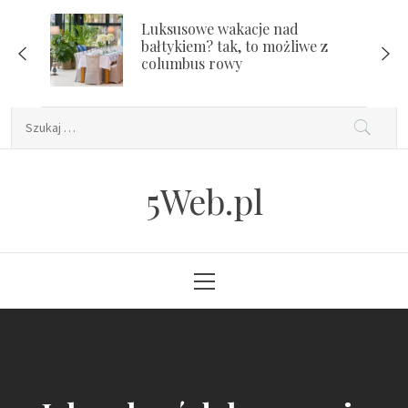
Skip
Luksusowe wakacje nad
to
bałtykiem? tak, to możliwe z
content
columbus rowy
Szukaj:
5Web.pl
Primary
Menu