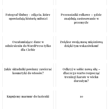
Fotograf Ślubny - zdjęcia, które
Przenośniki rolkowe – gdzie
opowiadają historię miłości
znajdują zastosowanie w
przemyśle
Oszałamiające dane w
Zwiększ swoją masę mięśniową
odniesieniu do WordPress tylko
dzięki tym wskazówkom!
dla Ciebie
Jakie składniki powinny zawierać
Odkryj w sobie nową siłę –
kosmetyki do włosów?
dlaczego warto rozpocząć
treningi karate w wieku
dorosłym?
Kupujemy marmur do łazienki
10