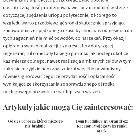
dostateczną ilość problemów nawet bez utrudnień w sferze
dotyczącej spędzenia urlopu pożytecznie, z którego to
względu warto przedsięwziąć środki skutecznie sprzyjające
zadowoleniu ze spędzonego czasu by chociaż w odniesieniu do
tych zagadnień nie mieć powodów do narzekań. Przy okazji
opierania swoich realizacji z zakresu sfery dotyczącej
regeneracji sił o metody takiego gatunku jak noclegi okolice
kazimierza dolnego, nawet realizacja ambitnych celów w tym
zakresie przyjdzie nam znacznie łatwiej. Nie powinniśmy
również ignorować tego, że przydatność i opłacalność
wynikająca ze skorzystania ze sprawdzonego ośrodka
noclegowego pozwoli zaznać lepszych wrażeń.
Artykuły jakie mogą Cię zainteresować:
Odzież robocza której niczego
Dom Produkcyjny GrandFox:
nie brakuje
Kreator Twojego Wizerunku
Marki