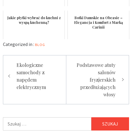
Jakie płytki wybrać do kuchni z
Botki Damskie na Obcasie –
wyspą kuchenną?
Elegancja i Komfort z Marką
Carinii
Categorized in :
BLOG
Nawigacja
Ekologiczne
Podstawowe atuty
wpisu
samochody z
salonów
napędem
fryzjerskich
elektrycznym
przedłużających
włosy
Szukaj: