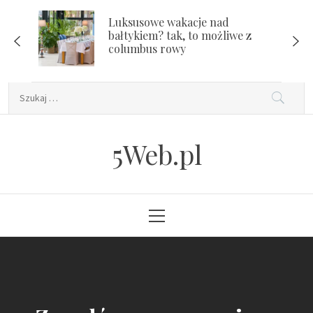
Skip
Luksusowe wakacje nad
to
bałtykiem? tak, to możliwe z
content
columbus rowy
Szukaj:
5Web.pl
Primary
Menu