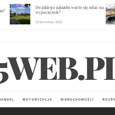
Do jakiego zajazdu warto się udać na
em?
wypoczynek?
y
10 września, 2021
5WEB.P
HANDEL
MOTORYZACJA
NIERUCHOMOŚCI
ROZR