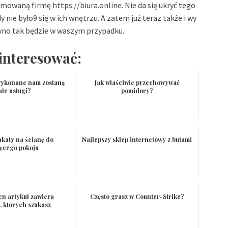
enomowaną firmę
https://biura.online
. Nie da się ukryć tego
y nie było9 się w ich wnętrzu. A zatem już teraz także i wy
pewno tak będzie w waszym przypadku.
interesować:
wykonane nam zostaną
Jak właściwie przechowywać
ałe usługi?
pomidory?
akaty na ścianę do
Najlepszy sklep internetowy z butami
ięcego pokoju
ten artykuł zawiera
Często grasz w Counter-Strike?
, których szukasz