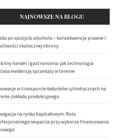
NAJNOWSZE NA BLOGU
zda po spożyciu alkoholu – konsekwencje prawne i
żliwości skutecznej obrony
bilny handel i gastronomia: jak technologia
atwia ewidencję sprzedaży w terenie
nowacje w transporcie ładunków cylindrycznych na
renie zakładu produkcyjnego
wigacja na rynku kapitałowym: Rola
ofesjonalnego wsparcia przy wyborze finansowania
lowego