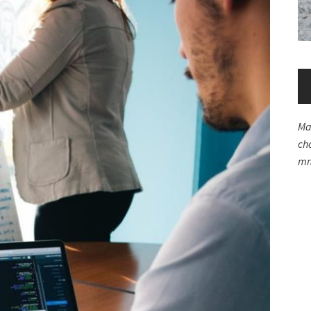
Ma
ch
mn