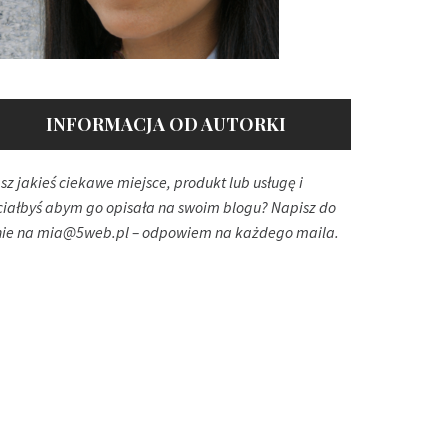
INFORMACJA OD AUTORKI
sz jakieś ciekawe miejsce, produkt lub usługę i
ciałbyś abym go opisała na swoim blogu? Napisz do
ie na
mia@5web.pl
– odpowiem na każdego maila.