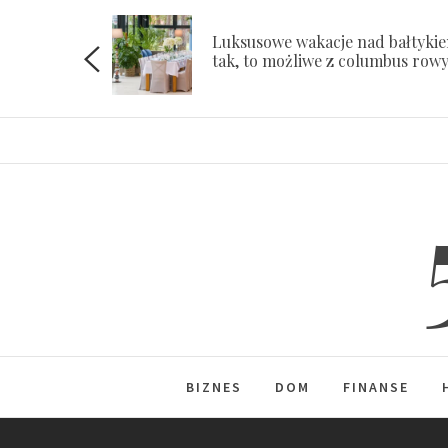
Skip
to
Luksusowe wakacje nad bałtyki
ach
tak, to możliwe z columbus row
content
BIZNES
DOM
FINANSE