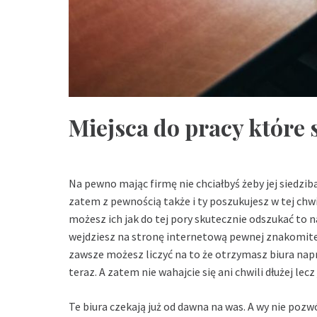
Miejsca do pracy które 
Na pewno mając firmę nie chciałbyś żeby jej siedziba 
zatem z pewnością także i ty poszukujesz w tej chwil
możesz ich jak do tej pory skutecznie odszukać to 
wejdziesz na stronę internetową pewnej znakomitej
zawsze możesz liczyć na to że otrzymasz biura nap
teraz. A zatem nie wahajcie się ani chwili dłużej lec
Te biura czekają już od dawna na was. A wy nie po