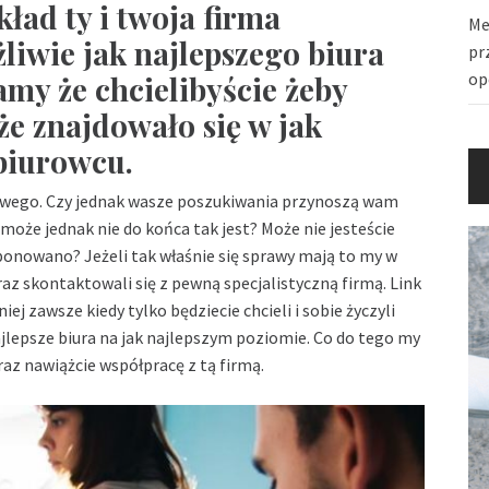
kład ty i twoja firma
Me
żliwie jak najlepszego biura
pr
op
my że chcielibyście żeby
że znajdowało się w jak
biurowcu.
kowego. Czy jednak wasze poszukiwania przynoszą wam
oże jednak nie do końca tak jest? Może nie jesteście
ponowano? Jeżeli tak właśnie się sprawy mają to my w
az skontaktowali się z pewną specjalistyczną firmą. Link
ej zawsze kiedy tylko będziecie chcieli i sobie życzyli
najlepsze biura na jak najlepszym poziomie. Co do tego my
raz nawiążcie współpracę z tą firmą.