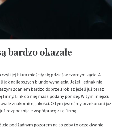
są bardzo okazałe
czyli jej biura mieściły się gdzieś w czarnym kącie. A
i jak najlepszych biur do wynajęcia. Jeżeli jednak nie
naszym zdaniem bardzo dobrze zrobisz jeżeli już teraz
 firmy. Link do niej masz podany poniżej. W tym miejscu
rawdę znakomitej jakości. O tym jesteśmy przekonani już
z już rozpocznijcie współpracę z tą firmą.
zwólcie pod żadnym pozorem na to żeby to oczekiwanie