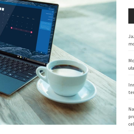
Ja
mo
Mo
uł
In
te
Na
pr
ce