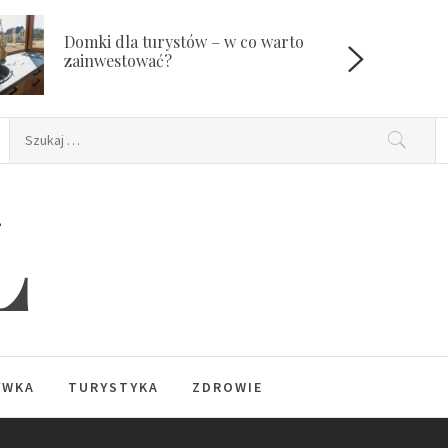
Domki dla turystów – w co warto
W
zainwestować?
Szukaj:
L
YWKA
TURYSTYKA
ZDROWIE