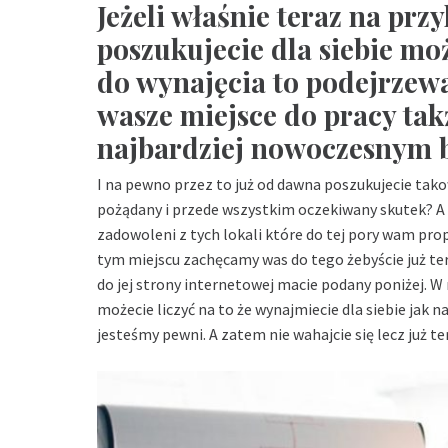
Jeżeli właśnie teraz na przy
poszukujecie dla siebie mo
do wynajęcia to podejrzewa
wasze miejsce do pracy tak
najbardziej nowoczesnym 
I na pewno przez to już od dawna poszukujecie ta
pożądany i przede wszystkim oczekiwany skutek? A m
zadowoleni z tych lokali które do tej pory wam pro
tym miejscu zachęcamy was do tego żebyście już ter
do jej strony internetowej macie podany poniżej. W ni
możecie liczyć na to że wynajmiecie dla siebie jak 
jesteśmy pewni. A zatem nie wahajcie się lecz już te