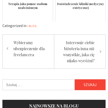
Terapia jako pomoc osobom
Doświadczenie kliniki medycyny
uzależnionym
estetycznej
Categorized in :
BLOG
Nawigacja
Wybieramy
Interesuje ciebie
wpisu
ubezpieczenie dla
biżuteria inna niż
freelancera
wszystkie, jaka cię
nijako wyróżni?
Szukaj:
NAJNOWSZE NA BLOGU