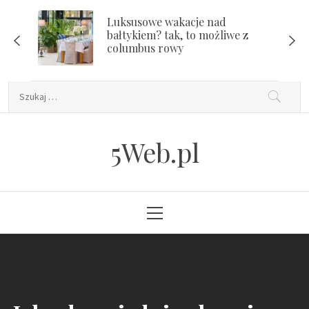
Skip
Luksusowe wakacje nad
to
bałtykiem? tak, to możliwe z
content
columbus rowy
Szukaj:
5Web.pl
Primary
Menu