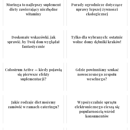
Moringa to najlepszy suplement
Porady ogrodnicze dotyczące
diety zawierający niezbędne
uprawy lepszej żywności
witaminy
ekologicznej
Doskonałe wskazówki, jak
Tylko dla wybranych: ostatnie
sprawić, by Twój dom wyglądał
wolne domy dębniki kraków!
fantastycznie
Colostrum Active — kiedy pojawią
Gdzie powinniśmy szukać
się pierwsze efekty
nowoczesnego zespołu
suplementacji?
weselnego?
Jakie rodzaje diet możemy
Wypożyczalnie sprzętu
zamówić w ramach cateringu?
elektronicznego cieszą się
popularnością wśród
konsumentów