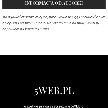
INFORMACJA OD AUTORKI
Masz jakieś ciekawe miejsce, produkt lub usługę i chciałbyś abym
go opisała na swoim blogu? Napisz do mnie na
mia@5web.pl
–
odpowiem na każdego maila.
5WEB.PL
Wszelkie prawa zastrzeżone 5WEB.pl