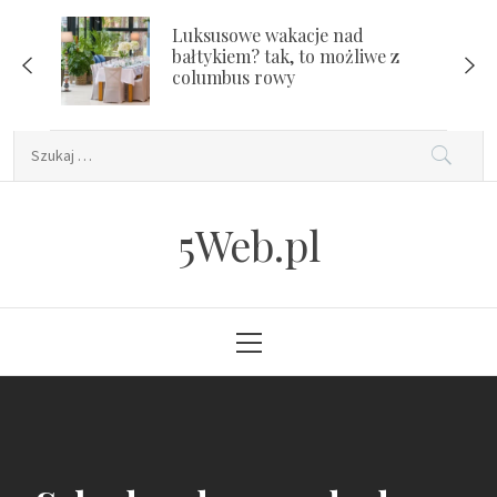
Skip
Luksusowe wakacje nad
to
bałtykiem? tak, to możliwe z
content
columbus rowy
Szukaj:
5Web.pl
Primary
Menu