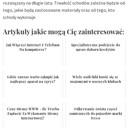
rozwiązany na długie lata. Trwałość schodów zależna będzie od
tego, jakie będą zastosowane materiały oraz od tego, kto
schody wykonuje.
Artykuły jakie mogą Cię zainteresować:
Jak Włączyć Internet Z Telefonu
Specjalistyczne podejście do
Na Komputerze?
spraw doboru kredytów
Gdzie zawsze warto zakupić jak
Wiele osób lubi bawić się ze
najlepszy aparat na zgryz?
znajomymi w nocnych klubach
Ceny Strony WWW - Ile Trzeba
Odkrywanie świata części
Zapłacić Za Wykonanie Strony
zamiennych do pojazdów marki
Internetowej?
Iveco