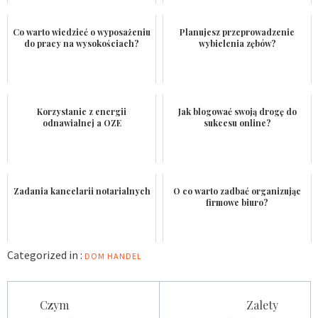
Co warto wiedzieć o wyposażeniu
Planujesz przeprowadzenie
do pracy na wysokościach?
wybielenia zębów?
Korzystanie z energii
Jak blogować swoją drogę do
odnawialnej a OZE
sukcesu online?
Zadania kancelarii notarialnych
O co warto zadbać organizując
firmowe biuro?
Categorized in :
DOM
HANDEL
Nawigacja
Czym
Zalety
wpisu