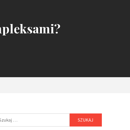
mpleksami?
ukaj: