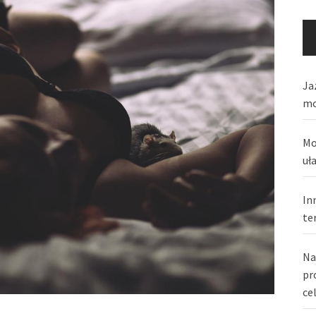
Ja
mo
Mo
uł
In
te
Na
pr
ce