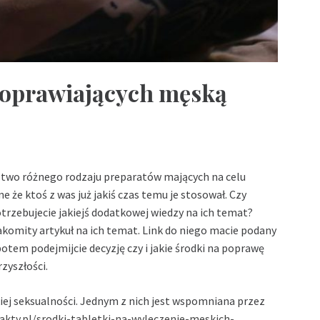
 poprawiających męską
óstwo różnego rodzaju preparatów mających na celu
że ktoś z was już jakiś czas temu je stosował. Czy
otrzebujecie jakiejś dodatkowej wiedzy na ich temat?
akomity artykuł na ich temat. Link do niego macie podany
 potem podejmijcie decyzję czy i jakie środki na poprawę
zyszłości.
iej seksualności. Jednym z nich jest wspomniana przez
fakty.pl/srodki-tabletki-na-wyleczenie-meskich-