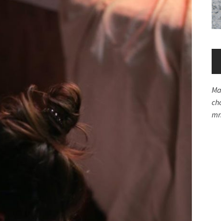
Ma
ch
mn