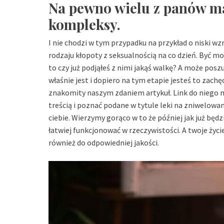
Na pewno wielu z panów m
kompleksy.
I nie chodzi w tym przypadku na przykład o niski wz
rodzaju kłopoty z seksualnością na co dzień. Być moż
to czy już podjąłeś z nimi jakąś walkę? A może posz
właśnie jest i dopiero na tym etapie jesteś to zach
znakomity naszym zdaniem artykuł. Link do niego m
treścią i poznać podane w tytule leki na zniwelow
ciebie. Wierzymy gorąco w to że później jak już będ
łatwiej funkcjonować w rzeczywistości. A twoje ży
również do odpowiedniej jakości.