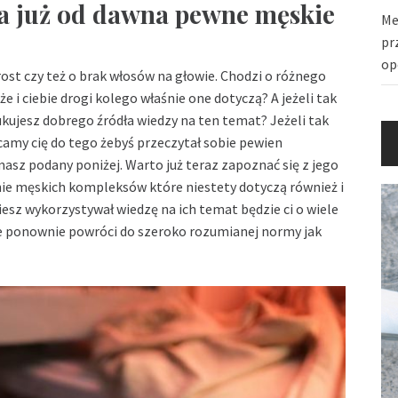
a już od dawna pewne męskie
Me
pr
op
rost czy też o brak włosów na głowie. Chodzi o różnego
e i ciebie drogi kolego właśnie one dotyczą? A jeżeli tak
ukujesz dobrego źródła wiedzy na ten temat? Jeżeli tak
ęcamy cię do tego żebyś przeczytał sobie pewien
asz podany poniżej. Warto już teraz zapoznać się z jego
anie męskich kompleksów które niestety dotyczą również i
ziesz wykorzystywał wiedzę na ich temat będzie ci o wiele
cie ponownie powróci do szeroko rozumianej normy jak