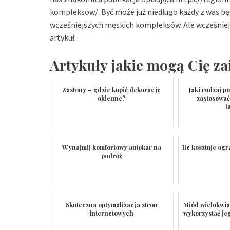
kompleksow/
. Być może już niedługo każdy z was b
wcześniejszych męskich kompleksów. Ale wcześniej 
artykuł.
Artykuły jakie mogą Cię za
Zasłony – gdzie kupić dekoracje
Jaki rodzaj 
okienne?
zastosować
ł
Wynajmij komfortowy autokar na
Ile kosztuje og
podróż
Skuteczna optymalizacja stron
Miód wielokwia
internetowych
wykorzystać je