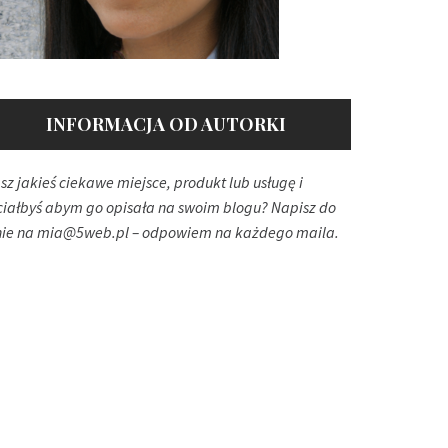
INFORMACJA OD AUTORKI
sz jakieś ciekawe miejsce, produkt lub usługę i
ciałbyś abym go opisała na swoim blogu? Napisz do
ie na
mia@5web.pl
– odpowiem na każdego maila.