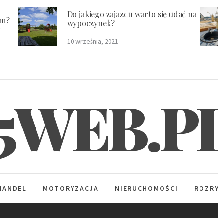
Do jakiego zajazdu warto się udać na
em?
wypoczynek?
y
10 września, 2021
5WEB.P
HANDEL
MOTORYZACJA
NIERUCHOMOŚCI
ROZR