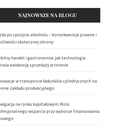
NAJNOWSZE NA BLOGU
zda po spożyciu alkoholu – konsekwencje prawne i
żliwości skutecznej obrony
bilny handel i gastronomia: jak technologia
atwia ewidencję sprzedaży w terenie
nowacje w transporcie ładunków cylindrycznych na
renie zakładu produkcyjnego
wigacja na rynku kapitałowym: Rola
ofesjonalnego wsparcia przy wyborze finansowania
lowego