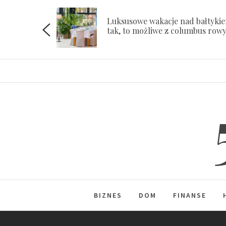
Skip
to
Luksusowe wakacje nad bałtyki
ach
tak, to możliwe z columbus row
content
BIZNES
DOM
FINANSE