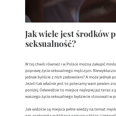
Jak wiele jest środków
seksualność?
W tej chwili również i w Polsce można zakupić mn
poprawę życia seksualnego mężczyzn. Niewykluczone 
jednak byliście z nich zadowoleni? A może jednak p
Jeżeli tak właśnie jest to polecamy wam pewien zn
poniżej. Odwiedźcie to miejsce najlepiej już teraz a
waszego życia seksualnego będziecie stosowali w pr
Jak widzicie są miejsca pełne wiedzy na temat męsk
nas znakomita publikacja opisująca
https://region