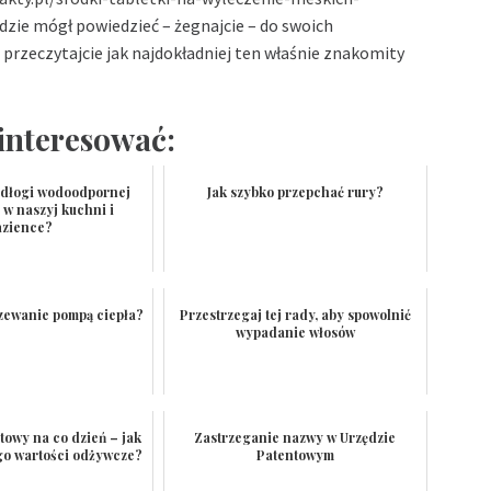
ędzie mógł powiedzieć – żegnajcie – do swoich
przeczytajcie jak najdokładniej ten właśnie znakomity
interesować:
podłogi wodoodpornej
Jak szybko przepchać rury?
 w naszyj kuchni i
azience?
rzewanie pompą ciepła?
Przestrzegaj tej rady, aby spowolnić
wypadanie włosów
towy na co dzień – jak
Zastrzeganie nazwy w Urzędzie
go wartości odżywcze?
Patentowym