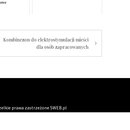
towe
Kombinezon do elektrostymulacji mieści
dla osób zapracowanych
elkie prawa zastrzeżone 5WEB.pl
eme:
Perfect Magazine
by
Themematic