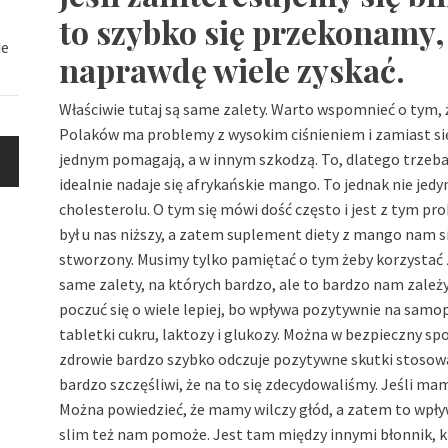
to szybko się przekonamy
ie
naprawdę wiele zyskać.
Właściwie tutaj są same zalety. Warto wspomnieć o tym, 
Polaków ma problemy z wysokim ciśnieniem i zamiast sięg
jednym pomagają, a w innym szkodzą. To, dlatego trzeba b
idealnie nadaje się afrykańskie mango. To jednak nie jed
cholesterolu. O tym się mówi dość często i jest z tym pr
był u nas niższy, a zatem suplement diety z mango nam s
stworzony. Musimy tylko pamiętać o tym żeby korzystać 
same zalety, na których bardzo, ale to bardzo nam zależ
poczuć się o wiele lepiej, bo wpływa pozytywnie na samopo
tabletki cukru, laktozy i glukozy. Można w bezpieczny spo
zdrowie bardzo szybko odczuje pozytywne skutki stosow
bardzo szczęśliwi, że na to się zdecydowaliśmy. Jeśli m
Można powiedzieć, że mamy wilczy głód, a zatem to wpł
slim
też nam pomoże. Jest tam między innymi błonnik, kt