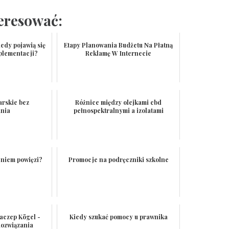
teresować:
edy pojawią się
Etapy Planowania Budżetu Na Płatną
plementacji?
Reklamę W Internecie
arskie bez
Różnice między olejkami cbd
ania
pełnospektralnymi a izolatami
eniem powięzi?
Promocje na podręczniki szkolne
aczep Kögel -
Kiedy szukać pomocy u prawnika
ozwiązania