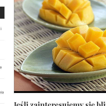
i
a
nia
Jeśli zainteresujemy się 