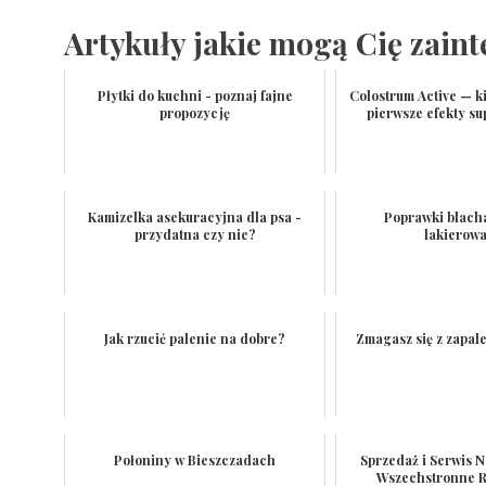
Artykuły jakie mogą Cię zain
Płytki do kuchni - poznaj fajne
Colostrum Active — ki
propozycję
pierwsze efekty su
Kamizelka asekuracyjna dla psa -
Poprawki blach
przydatna czy nie?
lakierow
Jak rzucić palenie na dobre?
Zmagasz się z zapal
Połoniny w Bieszczadach
Sprzedaż i Serwis N
Wszechstronne R