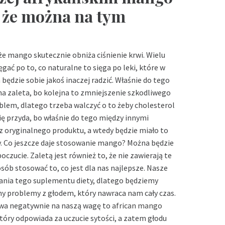
, że można na tym
że mango skutecznie obniża ciśnienie krwi. Wielu
ać po to, co naturalne to sięga po leki, które w
ędzie sobie jakoś inaczej radzić. Właśnie do tego
yna zaleta, bo kolejna to zmniejszenie szkodliwego
oblem, dlatego trzeba walczyć o to żeby cholesterol
ię przyda, bo właśnie do tego między innymi
z oryginalnego produktu, a wtedy będzie miało to
y. Co jeszcze daje stosowanie mango? Można będzie
czucie. Zaletą jest również to, że nie zawierają te
sób stosować to, co jest dla nas najlepsze. Nasze
ania tego suplementu diety, dlatego będziemy
amy problemy z głodem, który nawraca nam cały czas.
ywa negatywnie na naszą wagę to
african mango
óry odpowiada za uczucie sytości, a zatem głodu