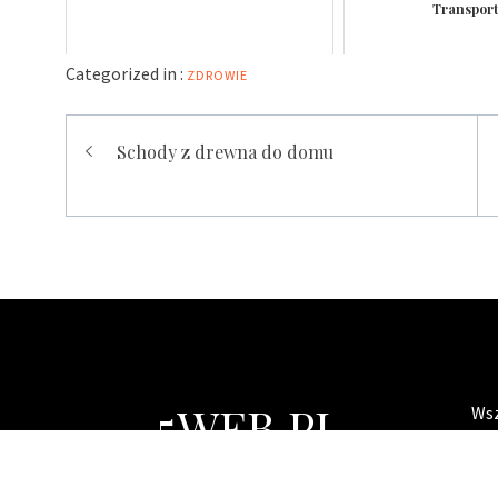
Transpor
Categorized in :
ZDROWIE
Nawigacja
Schody z drewna do domu
wpisu
5WEB.PL
Wsz
Th