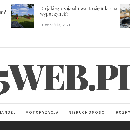
Do jakiego zajazdu warto się udać na
em?
wypoczynek?
y
10 września, 2021
5WEB.P
HANDEL
MOTORYZACJA
NIERUCHOMOŚCI
ROZR