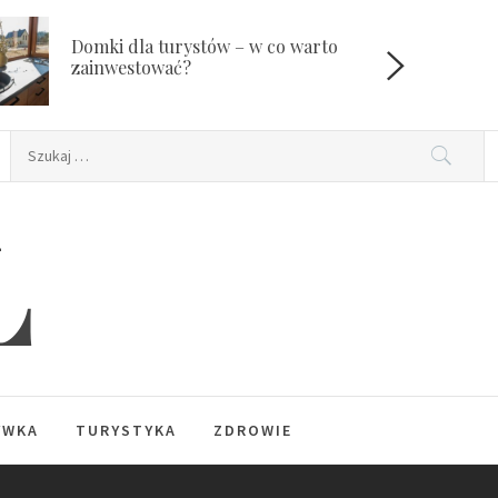
Domki dla turystów – w co warto
W
zainwestować?
Szukaj:
L
YWKA
TURYSTYKA
ZDROWIE