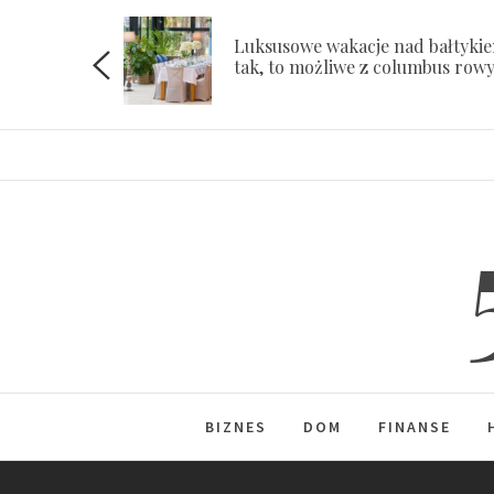
Skip
to
Luksusowe wakacje nad bałtyki
ach
tak, to możliwe z columbus row
content
BIZNES
DOM
FINANSE