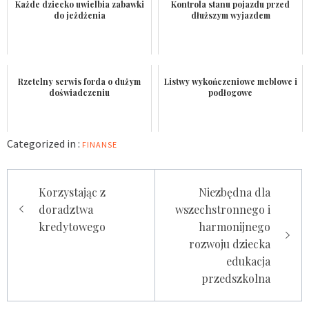
Każde dziecko uwielbia zabawki
Kontrola stanu pojazdu przed
do jeżdżenia
dłuższym wyjazdem
Rzetelny serwis forda o dużym
Listwy wykończeniowe meblowe i
doświadczeniu
podłogowe
Categorized in :
FINANSE
Nawigacja
Korzystając z
Niezbędna dla
wpisu
doradztwa
wszechstronnego i
kredytowego
harmonijnego
rozwoju dziecka
edukacja
przedszkolna