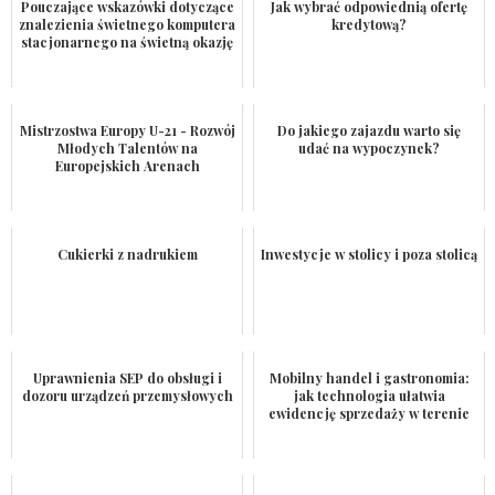
Pouczające wskazówki dotyczące
Jak wybrać odpowiednią ofertę
znalezienia świetnego komputera
kredytową?
stacjonarnego na świetną okazję
Mistrzostwa Europy U-21 - Rozwój
Do jakiego zajazdu warto się
Młodych Talentów na
udać na wypoczynek?
Europejskich Arenach
Cukierki z nadrukiem
Inwestycje w stolicy i poza stolicą
Uprawnienia SEP do obsługi i
Mobilny handel i gastronomia:
dozoru urządzeń przemysłowych
jak technologia ułatwia
ewidencję sprzedaży w terenie