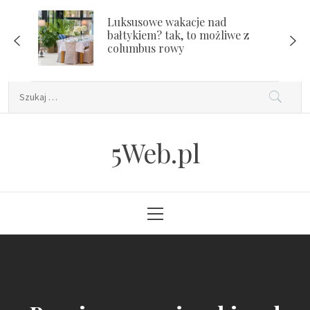
Skip
Luksusowe wakacje nad
to
bałtykiem? tak, to możliwe z
content
columbus rowy
Szukaj:
5Web.pl
Primary
Menu