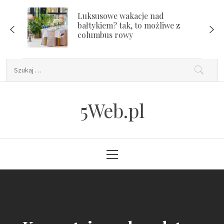
Skip
Luksusowe wakacje nad
to
bałtykiem? tak, to możliwe z
content
columbus rowy
Szukaj:
5Web.pl
Primary
Menu