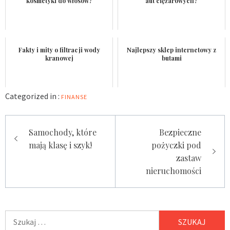
kosmetyki do włosów?
aut ciężarowych?
Fakty i mity o filtracji wody
Najlepszy sklep internetowy z
kranowej
butami
Categorized in :
FINANSE
Nawigacja
Samochody, które
Bezpieczne
wpisu
mają klasę i szyk!
pożyczki pod
zastaw
nieruchomości
Szukaj: