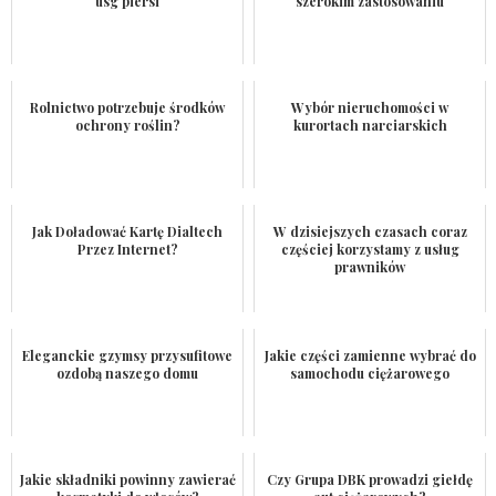
usg piersi
szerokim zastosowaniu
Rolnictwo potrzebuje środków
Wybór nieruchomości w
ochrony roślin?
kurortach narciarskich
Jak Doładować Kartę Dialtech
W dzisiejszych czasach coraz
Przez Internet?
częściej korzystamy z usług
prawników
Eleganckie gzymsy przysufitowe
Jakie części zamienne wybrać do
ozdobą naszego domu
samochodu ciężarowego
Jakie składniki powinny zawierać
Czy Grupa DBK prowadzi giełdę