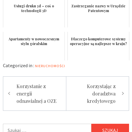
Usługi druku 3d – coś o
Zastrzeganie nazwy w Urzędzie
technologii 3D
Patentowym
Apartamenty w nowoczesnym
Dlaczego komputerowe systemy
stylu góralskim
operacyjne są najlepsze w kraju?
Categorized in :
NIERUCHOMOŚCI
Nawigacja
Korzystanie z
Korzystając z
wpisu
energii
doradztwa
odnawialnej a OZE
kredytowego
Szukaj: