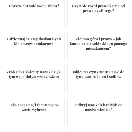
Chcesz chronić swoje zboża?
Czym się różni prawo karne od
prawa cywilnego?
Gdzie znajdziemy doskonałych
Zielona góra i prawo – jak
kierowców autokarów?
kancelaria z sobieskiego pomaga
mieszkańcom?
Zrób sobie świetny masaż dzięki
Jakiej maszyny można użyć do
tym wspaniałym wskazówkom
tynkowania ścian i sufitów
Jaką aparaturę laboratoryjną
Odkryj moc żelek reishi: co
warto wybrać?
musisz wiedzieć