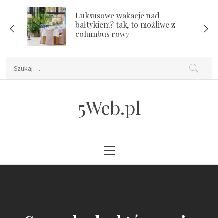
Skip
Luksusowe wakacje nad
to
bałtykiem? tak, to możliwe z
content
columbus rowy
Szukaj:
5Web.pl
Primary
Menu