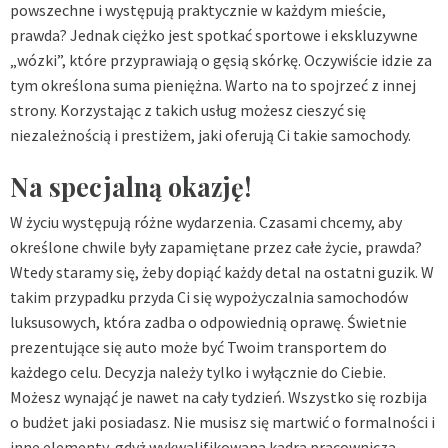
powszechne i występują praktycznie w każdym mieście,
prawda? Jednak ciężko jest spotkać sportowe i ekskluzywne
„wózki”, które przyprawiają o gęsią skórkę. Oczywiście idzie za
tym określona suma pieniężna. Warto na to spojrzeć z innej
strony. Korzystając z takich usług możesz cieszyć się
niezależnością i prestiżem, jaki oferują Ci takie samochody.
Na specjalną okazję!
W życiu występują różne wydarzenia. Czasami chcemy, aby
określone chwile były zapamiętane przez całe życie, prawda?
Wtedy staramy się, żeby dopiąć każdy detal na ostatni guzik. W
takim przypadku przyda Ci się wypożyczalnia samochodów
luksusowych, która zadba o odpowiednią oprawę. Świetnie
prezentujące się auto może być Twoim transportem do
każdego celu. Decyzja należy tylko i wyłącznie do Ciebie.
Możesz wynająć je nawet na cały tydzień. Wszystko się rozbija
o budżet jaki posiadasz. Nie musisz się martwić o formalności i
inne elementy, gdyż wykwalifikowana kadra pracownicza