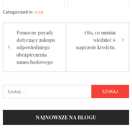
Categorized in :
DOM
Nawigacja
Pomocne porady
Oto, co musisz
wpisu
dotyczące zakupu
wiedzieć o
odpowiedniego
naprawie kredytu.
ubezpieczenia
samochodowego
Szukaj:
NAJNOWSZE NA BLOGU