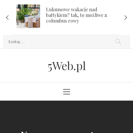
Skip
Luksusowe wakacje nad
to
bałtykiem? tak, to możliwe z
content
columbus rowy
Szukaj:
5Web.pl
Primary
Menu