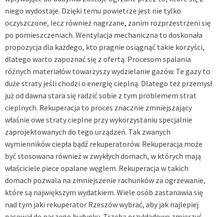
niego wydostaje. Dzięki temu powietrze jest nie tylko
oczyszczone, lecz również nagrzane, zanim rozprzestrzeni się
po pomieszczeniach. Wentylacja mechaniczna to doskonała
propozycja dla każdego, kto pragnie osiągnąć takie korzyści,
dlatego warto zapoznać się z ofertą. Procesom spalania
różnych materiałów towarzyszy wydzielanie gazów. Te gazy to
duże straty jeśli chodzi o energię cieplną. Dlatego też przemysł
już od dawna stara się radzić sobie z tym problemem strat
cieplnych. Rekuperacja to proces znacznie zmniejszający
właśnie owe straty cieplne przy wykorzystaniu specjalnie
zaprojektowanych do tego urządzeń. Tak zwanych
wymienników ciepła bądź rekuperatorów. Rekuperacja może
być stosowana również w zwykłych domach, w których mają
właściciele piece opalane węglem. Rekuperacja w takich
domach pozwala na zmniejszenie rachunków za ogrzewanie,
które są największym wydatkiem. Wiele osób zastanawia się
nad tym
jaki rekuperator Rzeszów
wybrać, aby jak najlepiej
pasował do naszego budynku. Trzeba przykładowo zmierzyć