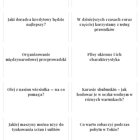
Jaki doradca kredytowy będzie
W dzisiejszych czasach coraz
najlepszy?
częściej korzystamy z usług
prawników
Organizowanie
Plisy okienne i ich
międzynarodowej przeprowadzki
charakterystyka
Olej z nasion wiesiołka — na co
Karasie shubunkin – jak
pomaga?
hodować je w oczku wodnym w
różnych warunkach?
Jakiej maszyny można użyć do
Co warto zobaczyć podczas
tynkowania ścian i sufitów
pobytu w Tokio?