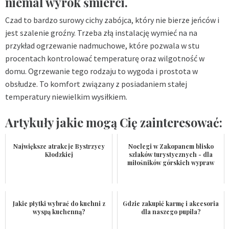
niemal wyrok śmierci.
Czad to bardzo surowy cichy zabójca, który nie bierze jeńców i
jest szalenie groźny. Trzeba złą instalację wymieć na na
przykład ogrzewanie nadmuchowe, które pozwala w stu
procentach kontrolować temperaturę oraz wilgotność w
domu. Ogrzewanie tego rodzaju to wygoda i prostota w
obsłudze. To komfort związany z posiadaniem stałej
temperatury niewielkim wysiłkiem.
Artykuły jakie mogą Cię zainteresować:
Największe atrakcje Bystrzycy
Noclegi w Zakopanem blisko
Kłodzkiej
szlaków turystycznych - dla
miłośników górskich wypraw
Jakie płytki wybrać do kuchni z
Gdzie zakupić karmę i akcesoria
wyspą kuchenną?
dla naszego pupila?