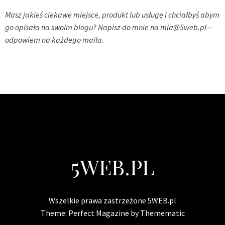
Masz jakieś ciekawe miejsce, produkt lub usługę i chciałbyś abym
go opisała na swoim blogu? Napisz do mnie na
mia@5web.pl
–
odpowiem na każdego maila.
5WEB.PL
Wszelkie prawa zastrzeżone 5WEB.pl
Theme:
Perfect Magazine
by
Themematic