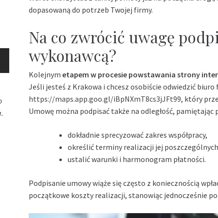
dopasowaną do potrzeb Twojej firmy.
Na co zwrócić uwagę podp
wykonawcą?
Kolejnym
etapem w procesie powstawania strony inte
Jeśli jesteś z Krakowa i chcesz osobiście odwiedzić biuro fi
https://maps.app.goo.gl/iBpNXmT8cs3jJFt99
, który prz
o
Umowę można podpisać także na odległość, pamiętając p
.
dokładnie sprecyzować zakres współpracy,
określić terminy realizacji jej poszczególnyc
ustalić warunki i harmonogram płatności.
Podpisanie umowy wiąże się często z koniecznością wpła
początkowe koszty realizacji, stanowiąc jednocześnie po