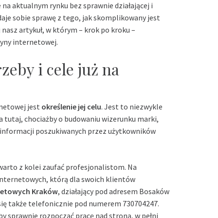
e na aktualnym rynku bez sprawnie działającej i
daje sobie sprawę z tego, jak skomplikowany jest
 nasz artykuł, w którym – krok po kroku –
yny internetowej.
zeby i cele już na
netowej jest
określenie jej celu
. Jest to niezwykle
a tutaj, chociażby o budowaniu wizerunku marki,
u informacji poszukiwanych przez użytkowników
warto z kolei zaufać profesjonalistom. Na
internetowych
, którą dla swoich klientów
rnetowych Kraków
, działający pod adresem Bosaków
ię także telefonicznie pod numerem 730704247.
by sprawnie rozpocząć pracę nad stroną, w pełni