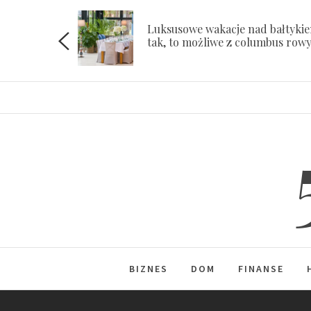
Skip
to
Luksusowe wakacje nad bałtyki
ach
tak, to możliwe z columbus row
content
BIZNES
DOM
FINANSE