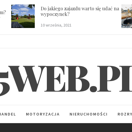
Do jakiego zajazdu warto się udać na
em?
wypoczynek?
y
10 września, 2021
5WEB.P
HANDEL
MOTORYZACJA
NIERUCHOMOŚCI
ROZR