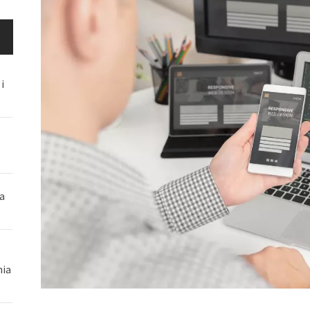
i
a
nia