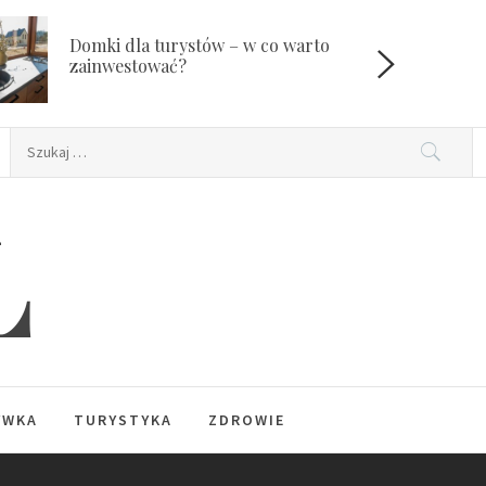
Domki dla turystów – w co warto
W
zainwestować?
Szukaj:
L
YWKA
TURYSTYKA
ZDROWIE