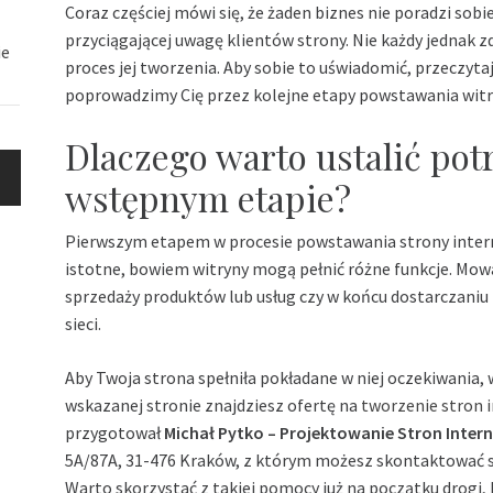
Coraz częściej mówi się, że żaden biznes nie poradzi sobi
przyciągającej uwagę klientów strony. Nie każdy jednak z
ie
proces jej tworzenia. Aby sobie to uświadomić, przeczytaj
poprowadzimy Cię przez kolejne etapy powstawania witr
Dlaczego warto ustalić potr
wstępnym etapie?
Pierwszym etapem w procesie powstawania strony inter
istotne, bowiem witryny mogą pełnić różne funkcje. Mow
sprzedaży produktów lub usług czy w końcu dostarczani
sieci.
Aby Twoja strona spełniła pokładane w niej oczekiwania, 
wskazanej stronie znajdziesz ofertę na
tworzenie stron 
przygotował
Michał Pytko – Projektowanie Stron Inte
5A/87A, 31-476 Kraków, z którym możesz skontaktować s
Warto skorzystać z takiej pomocy już na początku drogi, 