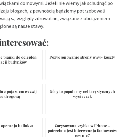
owiązkami domowymi. Jeżeli nie wiemy
jak schudnąć po
dzaju blogach, z pewnością będziemy potrzebowali
wacją są względy zdrowotne, związane z obciążeniem
żone są nasze stawy.
interesować:
e pianki do ociepleń
Pozycjonowanie strony www- koszty
olacji budynków
tu z pojazdem wezwij
Góry to popularny cel turystycznych
oc drogową
wycieczek
 operacja halluksa
Zarysowana szybka w iPhone –
potrzebna jest interwencja fachowców
czy nie?