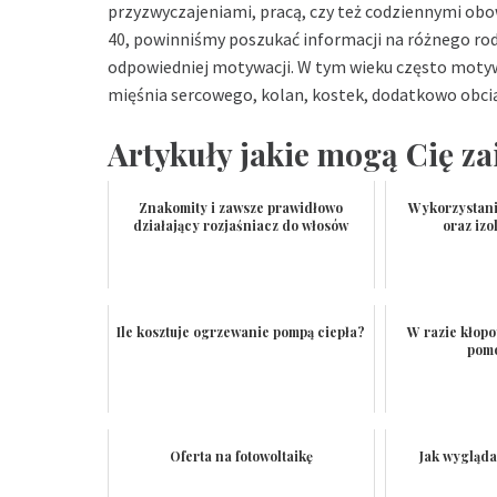
przyzwyczajeniami, pracą, czy też codziennymi ob
40
, powinniśmy poszukać informacji na różnego ro
odpowiedniej motywacji. W tym wieku często moty
mięśnia sercowego, kolan, kostek, dodatkowo obcią
Artykuły jakie mogą Cię za
Znakomity i zawsze prawidłowo
Wykorzystani
działający rozjaśniacz do włosów
oraz iz
Ile kosztuje ogrzewanie pompą ciepła?
W razie kłopo
pom
Oferta na fotowoltaikę
Jak wygląda