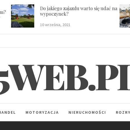
Do jakiego zajazdu warto się udać na
em?
wypoczynek?
y
10 września, 2021
5WEB.P
HANDEL
MOTORYZACJA
NIERUCHOMOŚCI
ROZR