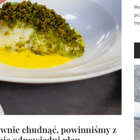
Me
pr
op
awnie chudnąć, powinniśmy z
bie odpowiedni plan