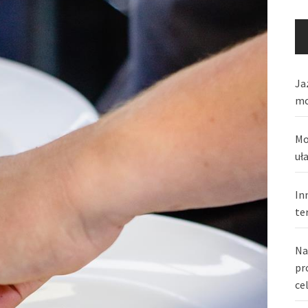
Ja
mo
Mo
uł
In
te
Na
pr
ce