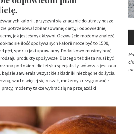
ietę.
ywanych kalorii, przyczyni się znacznie do utraty naszej
zie potrzebował zbilansowanej diety, i odpowiedniej
onujemy, jak jesteśmy aktywni. Oczywiście możemy znaleźć
 dokładnie ilość spożywanych kalorii może być to 1500,
od płci, sportu jaki uprawiamy. Dodatkowo musimy brać
Ma
rodzaju produkty spożywcze. Dlatego też dieta musi być
ch
orzona pod okiem dietetyka specjalisty, wówczas jest ona
mn
ędzie zawierała wszystkie składniki niezbędne do życia.
yczną, warto więcej się ruszać, możemy zrezygnować z
 pracy, możemy także wybrać się na przejażdżki