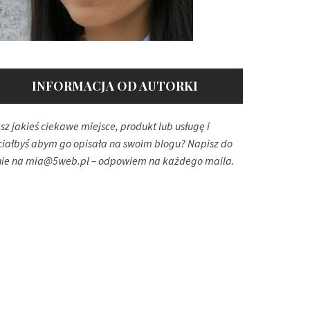
INFORMACJA OD AUTORKI
sz jakieś ciekawe miejsce, produkt lub usługę i
ciałbyś abym go opisała na swoim blogu? Napisz do
ie na
mia@5web.pl
– odpowiem na każdego maila.