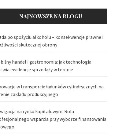
NAJNOWSZE NA BLOGU
zda po spożyciu alkoholu – konsekwencje prawne i
żliwości skutecznej obrony
bilny handel i gastronomia: jak technologia
atwia ewidencję sprzedaży w terenie
nowacje w transporcie ładunków cylindrycznych na
renie zakładu produkcyjnego
wigacja na rynku kapitałowym: Rola
ofesjonalnego wsparcia przy wyborze finansowania
lowego