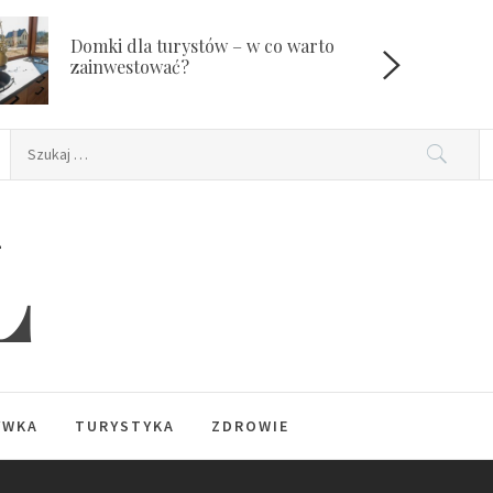
Domki dla turystów – w co warto
W
zainwestować?
Szukaj:
L
YWKA
TURYSTYKA
ZDROWIE