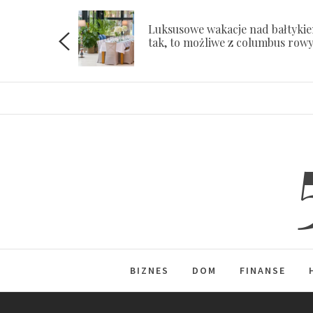
Skip
to
Luksusowe wakacje nad bałtyki
ach
tak, to możliwe z columbus row
content
BIZNES
DOM
FINANSE