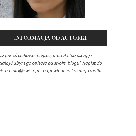
INFORMACJA OD AUTORKI
sz jakieś ciekawe miejsce, produkt lub usługę i
ciałbyś abym go opisała na swoim blogu? Napisz do
ie na
mia@5web.pl
– odpowiem na każdego maila.