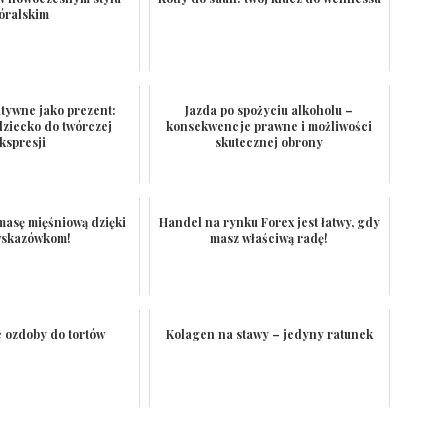
óralskim
tywne jako prezent:
Jazda po spożyciu alkoholu –
dziecko do twórczej
konsekwencje prawne i możliwości
kspresji
skutecznej obrony
masę mięśniową dzięki
Handel na rynku Forex jest łatwy, gdy
wskazówkom!
masz właściwą radę!
 ozdoby do tortów
Kolagen na stawy – jedyny ratunek