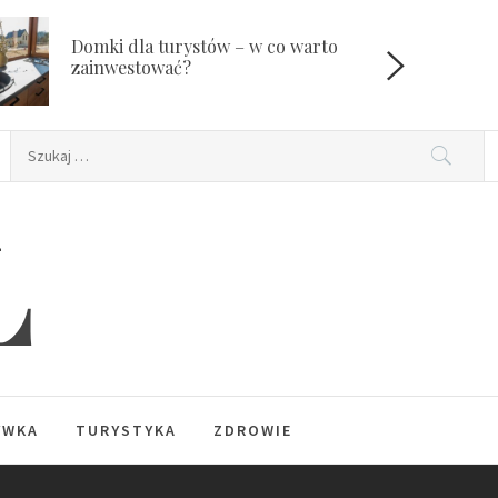
Domki dla turystów – w co warto
W
zainwestować?
Szukaj:
L
YWKA
TURYSTYKA
ZDROWIE