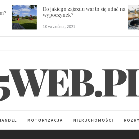
Do jakiego zajazdu warto się udać na
em?
wypoczynek?
y
10 września, 2021
5WEB.P
HANDEL
MOTORYZACJA
NIERUCHOMOŚCI
ROZR