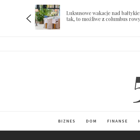
Skip
to
Luksusowe wakacje nad bałtyki
ach
tak, to możliwe z columbus row
content
BIZNES
DOM
FINANSE