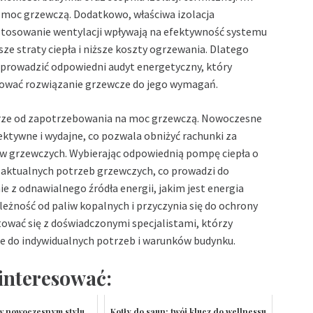
moc grzewczą. Dodatkowo, właściwa izolacja
zastosowanie wentylacji wpływają na efektywność systemu
ze straty ciepła i niższe koszty ogrzewania. Dlatego
zeprowadzić odpowiedni audyt energetyczny, który
sować rozwiązanie grzewcze do jego wymagań.
erze od zapotrzebowania na moc grzewczą. Nowoczesne
fektywne i wydajne, co pozwala obniżyć rachunki za
w grzewczych. Wybierając odpowiednią pompę ciepła o
 aktualnych potrzeb grzewczych, co prowadzi do
e z odnawialnego źródła energii, jakim jest energia
eżność od paliw kopalnych i przyczynia się do ochrony
tować się z doświadczonymi specjalistami, którzy
ne do indywidualnych potrzeb i warunków budynku.
interesować:
w nowoczesnym stylu
Kotły do saun: twój klucz do wellnessu