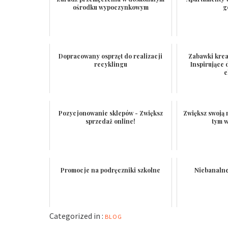
ośrodku wypoczynkowym
g
Dopracowany osprzęt do realizacji
Zabawki krea
recyklingu
Inspirujące 
e
Pozycjonowanie sklepów - Zwiększ
Zwiększ swoją 
sprzedaż online!
tym 
Promocje na podręczniki szkolne
Niebanalne
Categorized in :
BLOG