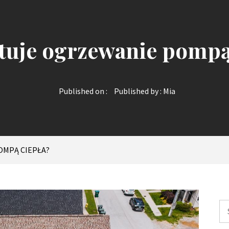
ztuje ogrzewanie pompą
Published on :
Published by :
Mia
OMPĄ CIEPŁA?
Sz