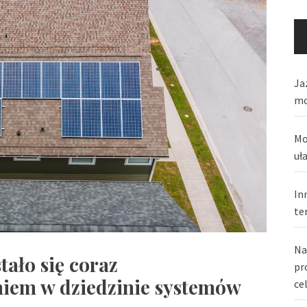
Ja
mo
Mo
uł
In
te
Na
ało się coraz
pr
iem w dziedzinie systemów
ce