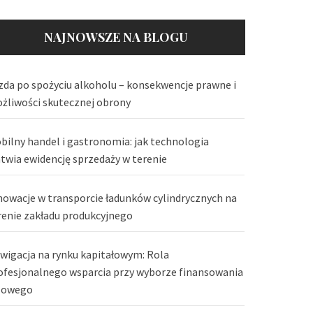
NAJNOWSZE NA BLOGU
zda po spożyciu alkoholu – konsekwencje prawne i
żliwości skutecznej obrony
bilny handel i gastronomia: jak technologia
atwia ewidencję sprzedaży w terenie
nowacje w transporcie ładunków cylindrycznych na
renie zakładu produkcyjnego
wigacja na rynku kapitałowym: Rola
ofesjonalnego wsparcia przy wyborze finansowania
lowego