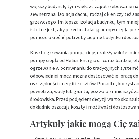
większy budynek, tym większe zapotrzebowanie na 
zewnętrzna, izolacja dachu, rodzaj okien czy też 
grzewczego. Im lepsza izolacja budynku, tym mniejs
istotne jest, aby przed instalacją pompy ciepła pr
pomoże określić potrzeby cieplne budynku i dosto
Koszt ogrzewania pompą ciepła zależy w dużej mi
pompy ciepła od
Helius Energia
są coraz bardziej e
ogrzewanie w porównaniu do tradycyjnych systemó
odpowiedniej mocy, można dostosować jej pracę do
oszczędności energii i kosztów. Ponadto, korzystani
powietrza, wody lub gruntu, pozwala zmniejszyć zal
środowiska. Przed podjęciem decyzji warto skonsul
dokładnie oszacują koszty i możliwości dostosowa
Artykuły jakie mogą Cię za
Zaradź przemęczeniu w doskonałym
Apartamenty 