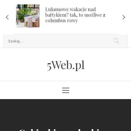
Skip
Luksusowe wakacje nad
to
bałtykiem? tak, to możliwe z
content
columbus rowy
Szukaj:
5Web.pl
Primary
Menu