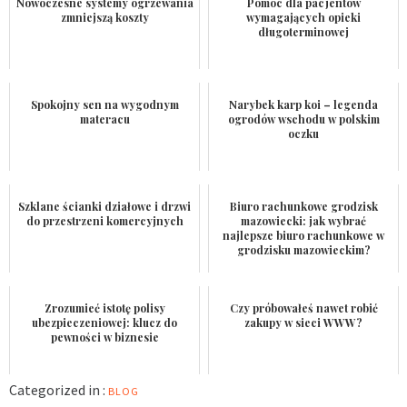
Nowoczesne systemy ogrzewania
Pomoc dla pacjentów
zmniejszą koszty
wymagających opieki
długoterminowej
Spokojny sen na wygodnym
Narybek karp koi – legenda
materacu
ogrodów wschodu w polskim
oczku
Szklane ścianki działowe i drzwi
Biuro rachunkowe grodzisk
do przestrzeni komercyjnych
mazowiecki: jak wybrać
najlepsze biuro rachunkowe w
grodzisku mazowieckim?
Zrozumieć istotę polisy
Czy próbowałeś nawet robić
ubezpieczeniowej: klucz do
zakupy w sieci WWW?
pewności w biznesie
Categorized in :
BLOG