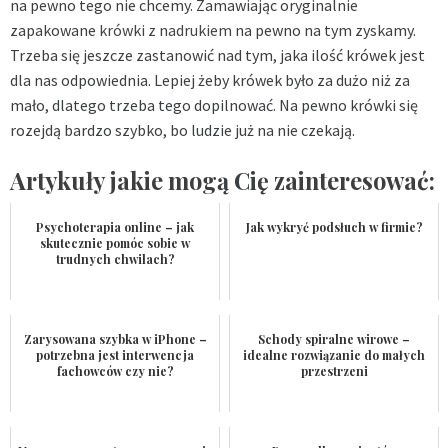
na pewno tego nie chcemy. Zamawiając oryginalnie
zapakowane
krówki z nadrukiem
na pewno na tym zyskamy.
Trzeba się jeszcze zastanowić nad tym, jaka ilość krówek jest
dla nas odpowiednia. Lepiej żeby krówek było za dużo niż za
mało, dlatego trzeba tego dopilnować. Na pewno krówki się
rozejdą bardzo szybko, bo ludzie już na nie czekają.
Artykuły jakie mogą Cię zainteresować:
Psychoterapia online – jak
Jak wykryć podsłuch w firmie?
skutecznie pomóc sobie w
trudnych chwilach?
Zarysowana szybka w iPhone –
Schody spiralne wirowe –
potrzebna jest interwencja
idealne rozwiązanie do małych
fachowców czy nie?
przestrzeni