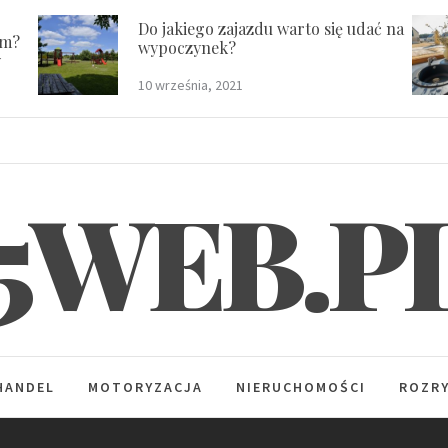
Do jakiego zajazdu warto się udać na
em?
wypoczynek?
y
10 września, 2021
5WEB.P
HANDEL
MOTORYZACJA
NIERUCHOMOŚCI
ROZR