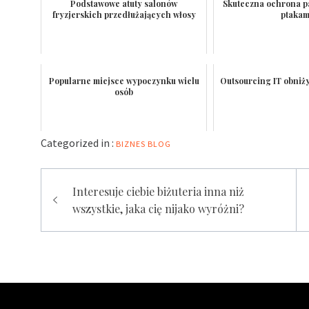
Podstawowe atuty salonów
Skuteczna ochrona p
fryzjerskich przedłużających włosy
ptakam
Popularne miejsce wypoczynku wielu
Outsourcing IT obniży
osób
Categorized in :
BIZNES
BLOG
Nawigacja
Interesuje ciebie biżuteria inna niż
wpisu
wszystkie, jaka cię nijako wyróżni?