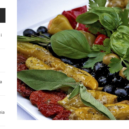
i
a
nia