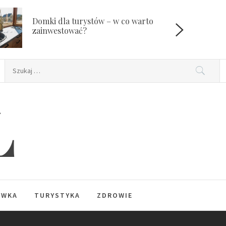
Domki dla turystów – w co warto
W
zainwestować?
Szukaj:
L
YWKA
TURYSTYKA
ZDROWIE