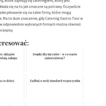
, które zajmują się cateringiem, który jest
łada się na to jak smaczne są potrawy. Oczywiście
decydowanie się na takie firmy, które mogą
a. Ma to duże znaczenie, gdy
Catering Gastro Tour w
e w odpowiednio wybranych firmach można również
rzepisy.
teresować:
we sklepów
Domki dla turystów - w co warto
wiają zakupy
zainwestować?
a co dzień
Zadbaj o swój standard wypoczynku