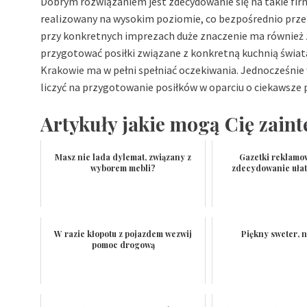
Dobrym rozwiązaniem jest zdecydowanie się na takie firmy
realizowany na wysokim poziomie, co bezpośrednio przek
przy konkretnych imprezach duże znaczenie ma również z
przygotować posiłki związane z konkretną kuchnią świat
Krakowie
ma w pełni spełniać oczekiwania. Jednocześni
liczyć na przygotowanie posiłków w oparciu o ciekawsze p
Artykuły jakie mogą Cię zain
Masz nie lada dylemat, związany z
Gazetki reklamo
wyborem mebli?
zdecydowanie ułat
W razie kłopotu z pojazdem wezwij
Piękny sweter, n
pomoc drogową