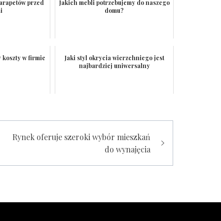
arapetów przed
Jakich mebli potrzebujemy do naszego
i
domu?
 koszty w firmie
Jaki styl okrycia wierzchniego jest
najbardziej uniwersalny
Rynek oferuje szeroki wybór mieszkań
do wynajęcia