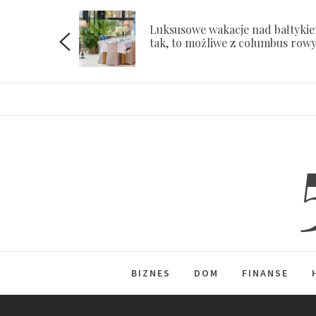
Skip
to
Luksusowe wakacje nad bałtyki
ach
tak, to możliwe z columbus row
content
BIZNES
DOM
FINANSE