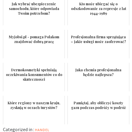
Jak wybrać ubezpieczenie
Kto może ubiegać się o
samochodu, które odpowiada
odszkodowanie za represje z lat
Twoim potrzebom?
1944-1989
Myjobsi.pl - pomaga Polakom
Profesjonalna firma sprzątająca
znajdować dobrą pracę
– jakie usługi może zaoferować?
Dermokosmetyki spełniają
Jaka chemia profesjonalna
oczekiwania konsumentów co do
będzie najlepsza?
skuteczności
Które regiony w naszym kraju,
Pamiętaj, aby obliczyć koszty
zyskują w oczach turystów?
gazu podczas podróży w podróż
Categorized in :
HANDEL