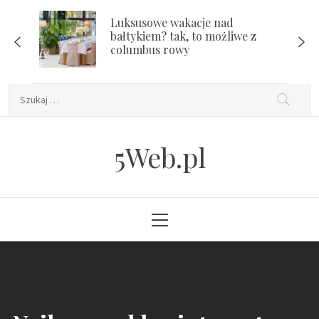
Skip
Luksusowe wakacje nad
to
bałtykiem? tak, to możliwe z
content
columbus rowy
Szukaj:
5Web.pl
Primary
Menu