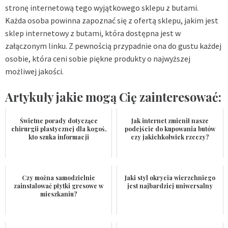
stronę internetową tego wyjątkowego sklepu z butami.
Każda osoba powinna zapoznać się z ofertą sklepu, jakim jest
sklep internetowy z butami
, która dostępna jest w
załączonym linku. Z pewnością przypadnie ona do gustu każdej
osobie, która ceni sobie piękne produkty o najwyższej
możliwej jakości.
Artykuły jakie mogą Cię zainteresować:
Świetne porady dotyczące
Jak internet zmienił nasze
chirurgii plastycznej dla kogoś,
podejście do kupowania butów
kto szuka informacji
czy jakichkolwiek rzeczy?
Czy można samodzielnie
Jaki styl okrycia wierzchniego
zainstalować płytki gresowe w
jest najbardziej uniwersalny
mieszkaniu?