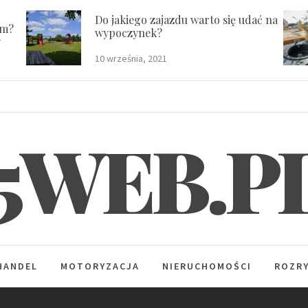
Do jakiego zajazdu warto się udać na
em?
wypoczynek?
y
10 września, 2021
5WEB.P
HANDEL
MOTORYZACJA
NIERUCHOMOŚCI
ROZR