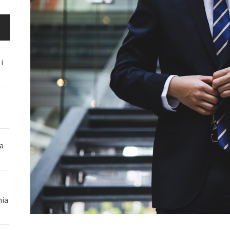
i
a
nia