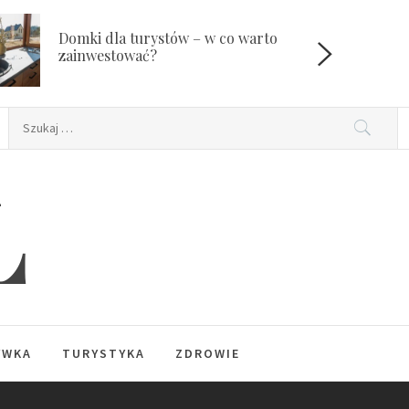
Domki dla turystów – w co warto
W
zainwestować?
Szukaj:
L
YWKA
TURYSTYKA
ZDROWIE