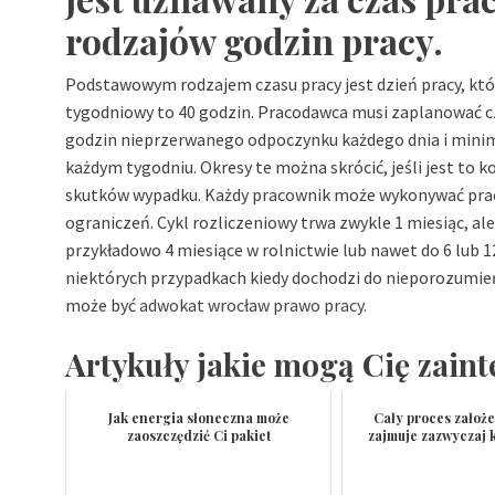
rodzajów godzin pracy.
Podstawowym rodzajem czasu pracy jest dzień pracy, któr
tygodniowy to 40 godzin. Pracodawca musi zaplanować c
godzin nieprzerwanego odpoczynku każdego dnia i min
każdym tygodniu. Okresy te można skrócić, jeśli jest to k
skutków wypadku. Każdy pracownik może wykonywać prac
ograniczeń. Cykl rozliczeniowy trwa zwykle 1 miesiąc, a
przykładowo 4 miesiące w rolnictwie lub nawet do 6 lub 
niektórych przypadkach kiedy dochodzi do nieporozum
może być
adwokat wrocław prawo pracy
.
Artykuły jakie mogą Cię zain
Jak energia słoneczna może
Cały proces założe
zaoszczędzić Ci pakiet
zajmuje zazwyczaj k