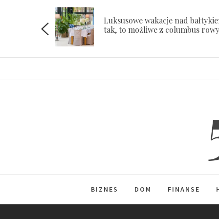
Skip
to
Luksusowe wakacje nad bałtyki
ach
tak, to możliwe z columbus row
content
BIZNES
DOM
FINANSE