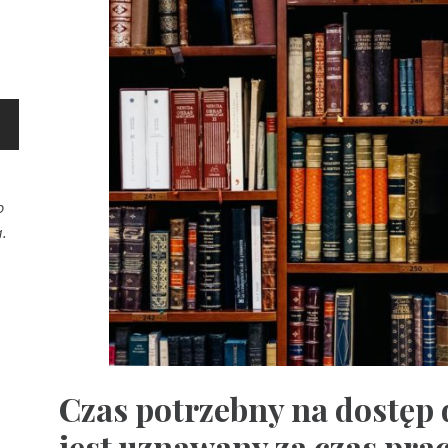
o
.
Czas potrzebny na dostęp 
jest uznawany za czas pracy