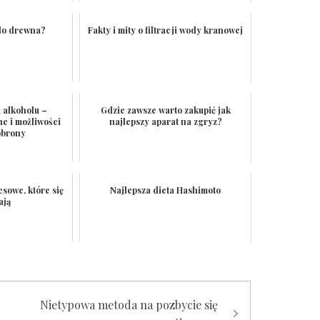
 do drewna?
Fakty i mity o filtracji wody kranowej
 alkoholu –
Gdzie zawsze warto zakupić jak
e i możliwości
najlepszy aparat na zgryz?
obrony
sowe, które się
Najlepsza dieta Hashimoto
ają
Nietypowa metoda na pozbycie się