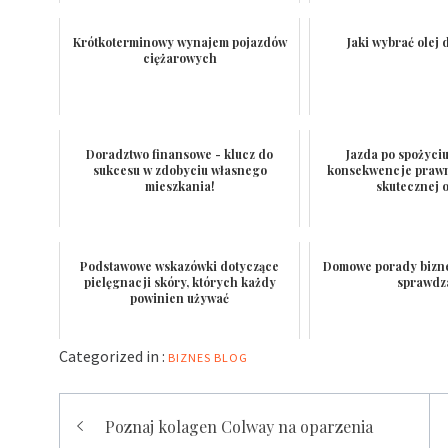
Krótkoterminowy wynajem pojazdów
Jaki wybrać olej
ciężarowych
Doradztwo finansowe - klucz do
Jazda po spożyciu
sukcesu w zdobyciu własnego
konsekwencje prawn
mieszkania!
skutecznej 
Podstawowe wskazówki dotyczące
Domowe porady bizne
pielęgnacji skóry, których każdy
sprawdz
powinien używać
Categorized in :
BIZNES
BLOG
Nawigacja
Poznaj kolagen Colway na oparzenia