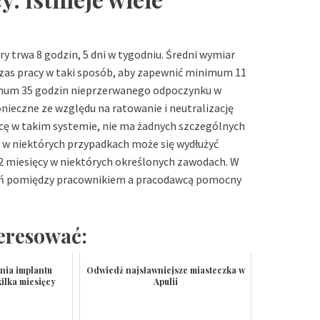
y trwa 8 godzin, 5 dni w tygodniu. Średni wymiar
zas pracy w taki sposób, aby zapewnić minimum 11
imum 35 godzin nieprzerwanego odpoczynku w
onieczne ze względu na ratowanie i neutralizację
ę w takim systemie, nie ma żadnych szczególnych
le w niektórych przypadkach może się wydłużyć
12 miesięcy w niektórych określonych zawodach. W
ień pomiędzy pracownikiem a pracodawcą pomocny
teresować:
nia implantu
Odwiedź najsławniejsze miasteczka w
ilka miesięcy
Apulii