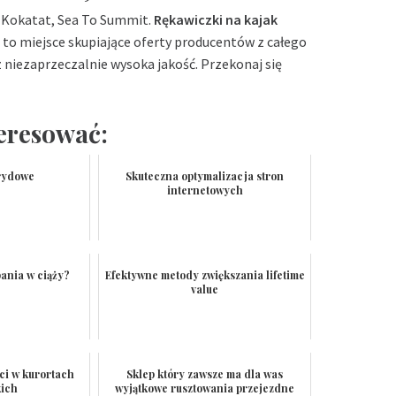
 Kokatat, Sea To Summit.
Rękawiczki na kajak
t to miejsce skupiające oferty producentów z całego
z niezaprzeczalnie wysoka jakość. Przekonaj się
teresować:
rydowe
Skuteczna optymalizacja stron
internetowych
ania w ciąży?
Efektywne metody zwiększania lifetime
value
i w kurortach
Sklep który zawsze ma dla was
kich
wyjątkowe rusztowania przejezdne