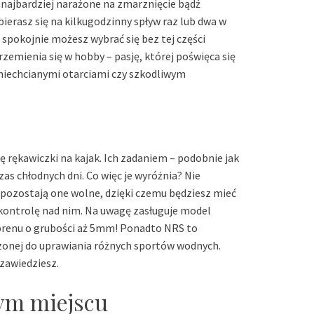
 najbardziej narażone na zmarznięcie bądź
ierasz się na kilkugodzinny spływ raz lub dwa w
,
spokojnie możesz wybrać się bez tej części
przemienia się w hobby – pasję, której poświęca się
 niechcianymi otarciami czy szkodliwym
pę
rękawiczki na kajak
. Ich zadaniem – podobnie jak
as chłodnych dni. Co więc je wyróżnia? Nie
– pozostają one wolne, dzięki czemu będziesz mieć
 kontrolę nad nim. Na uwagę zasługuje model
prenu o grubości aż 5mm! Ponadto NRS to
onej do uprawiania różnych sportów wodnych.
zawiedziesz.
ym miejscu