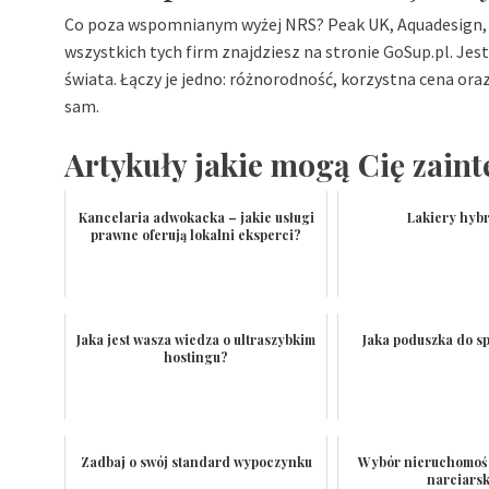
Co poza wspomnianym wyżej NRS? Peak UK, Aquadesign,
wszystkich tych firm znajdziesz na stronie
GoSup.pl
. Jes
świata. Łączy je jedno: różnorodność, korzystna cena ora
sam.
Artykuły jakie mogą Cię zain
Kancelaria adwokacka – jakie usługi
Lakiery hyb
prawne oferują lokalni eksperci?
Jaka jest wasza wiedza o ultraszybkim
Jaka poduszka do sp
hostingu?
Zadbaj o swój standard wypoczynku
Wybór nieruchomośc
narciars