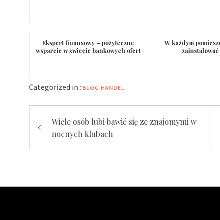
Ekspert finansowy – pożyteczne
W każdym pomiesz
wsparcie w świecie bankowych ofert
zainstalować 
Categorized in :
BLOG
HANDEL
Nawigacja
Wiele osób lubi bawić się ze znajomymi w
wpisu
nocnych klubach