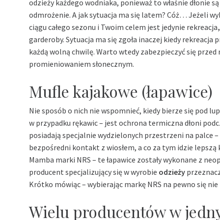
odzieży każdego wodniaka, ponieważ to właśnie dłonie są
odmrożenie. A jak sytuacja ma się latem? Cóż… Jeżeli wyb
ciągu całego sezonu i Twoim celem jest jedynie rekreacja
garderoby. Sytuacja ma się zgoła inaczej kiedy rekreacja 
każdą wolną chwilę. Warto wtedy zabezpieczyć się przed
promieniowaniem słonecznym.
Mufle kajakowe (łapawice)
Nie sposób o nich nie wspomnieć, kiedy bierze się pod lu
w przypadku rękawic – jest ochrona termiczna dłoni podcz
posiadają specjalnie wydzielonych przestrzeni na palce 
bezpośredni kontakt z wiosłem, a co za tym idzie lepszą
Mamba marki NRS – te łapawice zostały wykonane z neo
producent specjalizujący się w wyrobie
odzieży
przeznacz
Krótko mówiąc – wybierając markę NRS na pewno się nie 
Wielu producentów w jedn