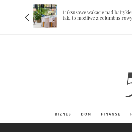
Skip
to
Luksusowe wakacje nad bałtyki
ach
tak, to możliwe z columbus row
content
BIZNES
DOM
FINANSE