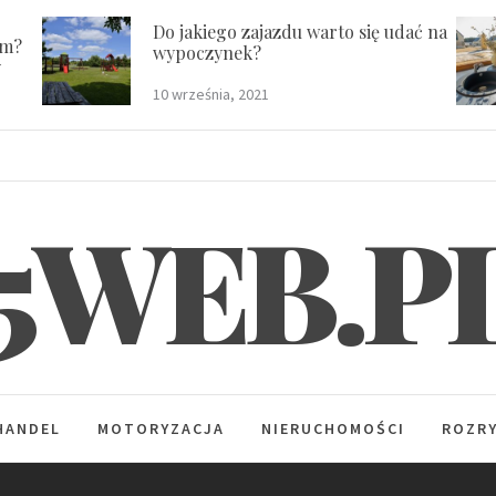
Do jakiego zajazdu warto się udać na
em?
wypoczynek?
y
10 września, 2021
5WEB.P
HANDEL
MOTORYZACJA
NIERUCHOMOŚCI
ROZR