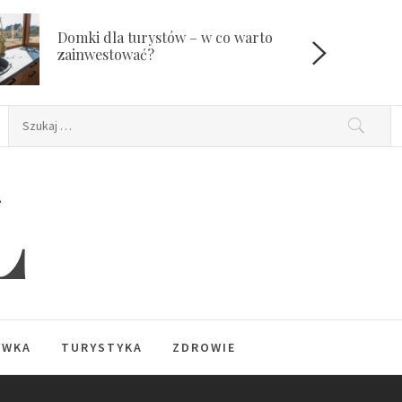
Domki dla turystów – w co warto
W
zainwestować?
Szukaj:
L
YWKA
TURYSTYKA
ZDROWIE