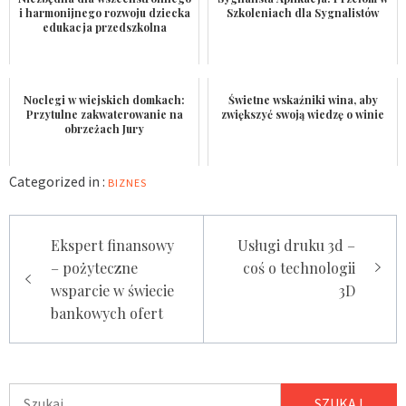
i harmonijnego rozwoju dziecka
Szkoleniach dla Sygnalistów
edukacja przedszkolna
Noclegi w wiejskich domkach:
Świetne wskaźniki wina, aby
Przytulne zakwaterowanie na
zwiększyć swoją wiedzę o winie
obrzeżach Jury
Categorized in :
BIZNES
Nawigacja
Ekspert finansowy
Usługi druku 3d –
wpisu
– pożyteczne
coś o technologii
wsparcie w świecie
3D
bankowych ofert
Szukaj: