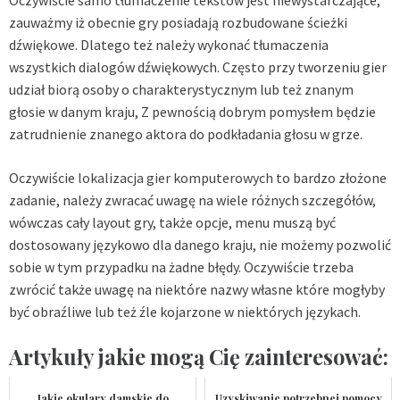
zauważmy iż obecnie gry posiadają rozbudowane ścieżki
dźwiękowe. Dlatego też należy wykonać tłumaczenia
wszystkich dialogów dźwiękowych. Często przy tworzeniu gier
udział biorą osoby o charakterystycznym lub też znanym
głosie w danym kraju, Z pewnością dobrym pomysłem będzie
zatrudnienie znanego aktora do podkładania głosu w grze.
Oczywiście
lokalizacja gier komputerowych
to bardzo złożone
zadanie, należy zwracać uwagę na wiele różnych szczegółów,
wówczas cały layout gry, także opcje, menu muszą być
dostosowany językowo dla danego kraju, nie możemy pozwolić
sobie w tym przypadku na żadne błędy. Oczywiście trzeba
zwrócić także uwagę na niektóre nazwy własne które mogłyby
być obraźliwe lub też źle kojarzone w niektórych językach.
Artykuły jakie mogą Cię zainteresować:
Jakie okulary damskie do
Uzyskiwanie potrzebnej pomocy