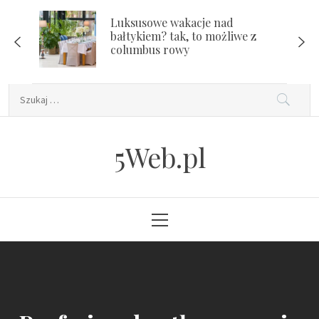
Skip
Luksusowe wakacje nad
to
bałtykiem? tak, to możliwe z
content
columbus rowy
Szukaj:
5Web.pl
Primary
Menu