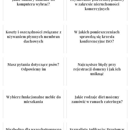
komputera wybrać?
w zakresie nieruchomości
komercyjnych
Koszty i oszczędności związane z
W jakich pomieszczeniach
używaniem płynnych membran
sprawdzą się krzesła
dachowych
konferencyjne ISO?
Masz pytania dotyczące psów?
Najczęstsze błędy przy
Odpowiemy im
rejestracji domeny i jak ich
uniknąć
Wybierz funkcjonalne meble do
Jakie rodzaje diet możemy
mieszkania
zamówić w ramach cateringu?
Niezbędna dla wszechstronnego
Sygnalista Aplikacja: Przełom w