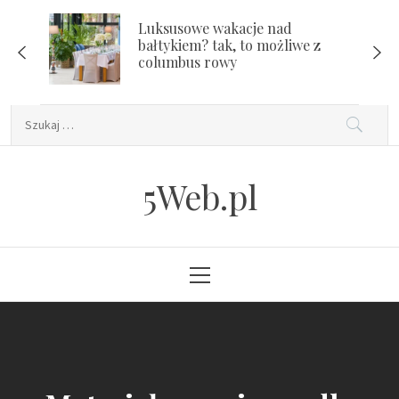
Skip
Luksusowe wakacje nad
to
bałtykiem? tak, to możliwe z
content
columbus rowy
Szukaj:
5Web.pl
Primary
Menu