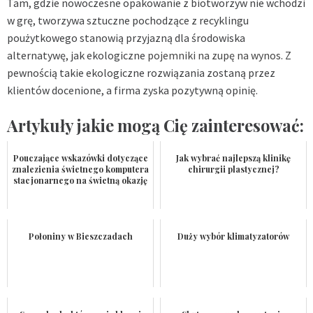
Tam, gdzie nowoczesne opakowanie z biotworzyw nie wchodzi
w grę, tworzywa sztuczne pochodzące z recyklingu
poużytkowego stanowią przyjazną dla środowiska
alternatywę, jak ekologiczne
pojemniki na zupę na wynos
. Z
pewnością takie ekologiczne rozwiązania zostaną przez
klientów docenione, a firma zyska pozytywną opinię.
Artykuły jakie mogą Cię zainteresować:
Pouczające wskazówki dotyczące
Jak wybrać najlepszą klinikę
znalezienia świetnego komputera
chirurgii plastycznej?
stacjonarnego na świetną okazję
Połoniny w Bieszczadach
Duży wybór klimatyzatorów