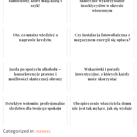
Samochody, które mają klasę i
Skuteczne wykorzystanie
szyk!
insektycydów w okresie
wiosennym
Oto, co musisz wiedzieć o
Czy instalacja fotowoltaiczna z
naprawie kredytu.
magazynem energii się opłaca?
Jazda po spożyciu alkoholu –
Wskazówki i porady
konsekwencje prawne i
inwestycyjne, z których każdy
możliwości skutecznej obrony
może skorzystać
Detektyw wołomin: profesjonalne
Ubezpieczenie właściciela domu
śledztwo dla twojego spokoju
nie jest tak mylące, jak się wydaje
Categorized in :
HANDEL