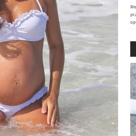
Me
pr
op