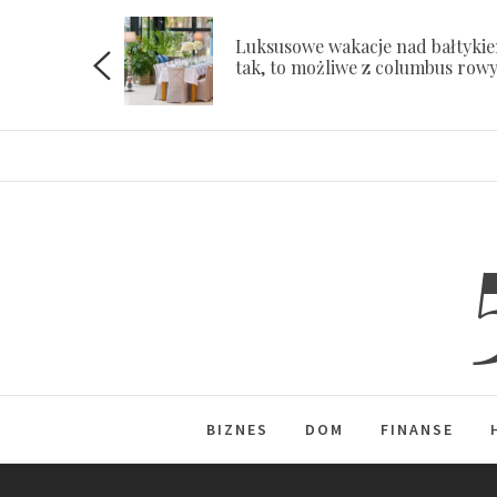
Skip
to
Luksusowe wakacje nad bałtyki
ach
tak, to możliwe z columbus row
content
BIZNES
DOM
FINANSE