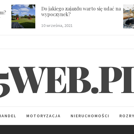
Do jakiego zajazdu warto się udać na
em?
wypoczynek?
y
10 września, 2021
5WEB.P
HANDEL
MOTORYZACJA
NIERUCHOMOŚCI
ROZR