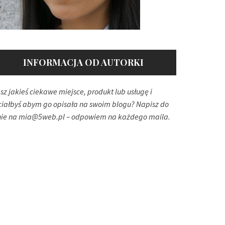
INFORMACJA OD AUTORKI
sz jakieś ciekawe miejsce, produkt lub usługę i
ciałbyś abym go opisała na swoim blogu? Napisz do
ie na
mia@5web.pl
– odpowiem na każdego maila.