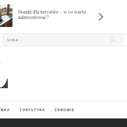
Domki dla turystów – w co warto
W
zainwestować?
Szukaj:
L
YWKA
TURYSTYKA
ZDROWIE