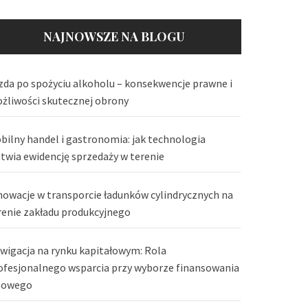
NAJNOWSZE NA BLOGU
zda po spożyciu alkoholu – konsekwencje prawne i
żliwości skutecznej obrony
bilny handel i gastronomia: jak technologia
atwia ewidencję sprzedaży w terenie
nowacje w transporcie ładunków cylindrycznych na
renie zakładu produkcyjnego
wigacja na rynku kapitałowym: Rola
ofesjonalnego wsparcia przy wyborze finansowania
lowego