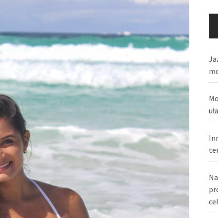
Ja
mo
Mo
uł
In
te
Na
pr
ce