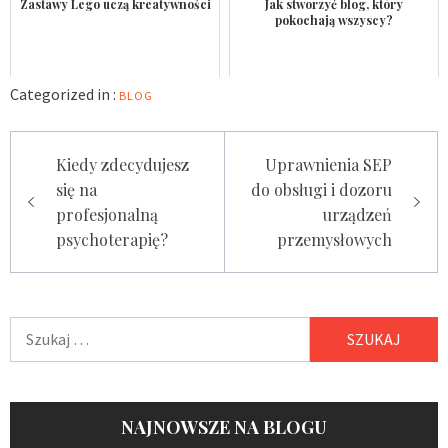
Zastawy Lego uczą kreatywności
Jak stworzyć blog, który
pokochają wszyscy?
Categorized in :
BLOG
Nawigacja
Kiedy zdecydujesz
Uprawnienia SEP
wpisu
się na
do obsługi i dozoru
profesjonalną
urządzeń
psychoterapię?
przemysłowych
Szukaj:
NAJNOWSZE NA BLOGU