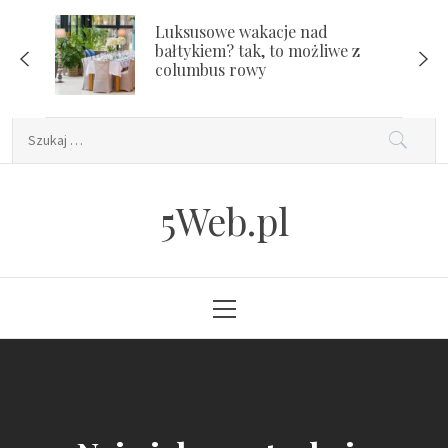
Skip
Luksusowe wakacje nad
to
bałtykiem? tak, to możliwe z
content
columbus rowy
Szukaj:
5Web.pl
Primary
Menu