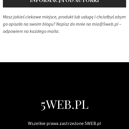
INFORMACJA OD AUTORKI
Masz jakieś ciekawe miejsce, produkt lub usługę i chciałbyś abym
go opisała na swoim blogu? Napisz do mnie na
mia@5web.pl
–
odpowiem na każdego maila.
5WEB.PL
Wszelkie prawa zastrzeżone 5WEB.pl