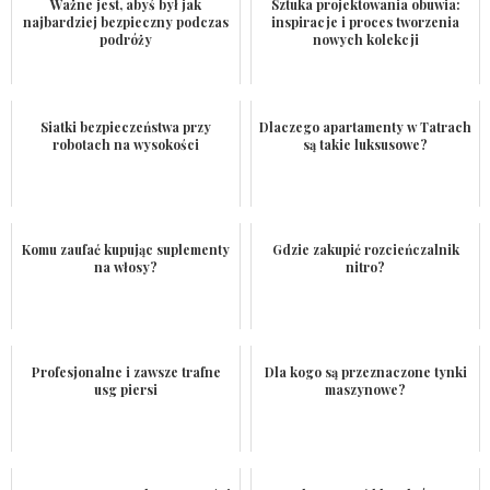
Ważne jest, abyś był jak
Sztuka projektowania obuwia:
najbardziej bezpieczny podczas
inspiracje i proces tworzenia
podróży
nowych kolekcji
Siatki bezpieczeństwa przy
Dlaczego apartamenty w Tatrach
robotach na wysokości
są takie luksusowe?
Komu zaufać kupując suplementy
Gdzie zakupić rozcieńczalnik
na włosy?
nitro?
Profesjonalne i zawsze trafne
Dla kogo są przeznaczone tynki
usg piersi
maszynowe?