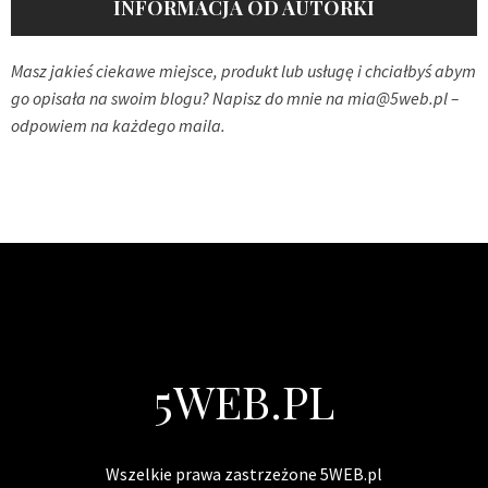
INFORMACJA OD AUTORKI
Masz jakieś ciekawe miejsce, produkt lub usługę i chciałbyś abym
go opisała na swoim blogu? Napisz do mnie na
mia@5web.pl
–
odpowiem na każdego maila.
5WEB.PL
Wszelkie prawa zastrzeżone 5WEB.pl