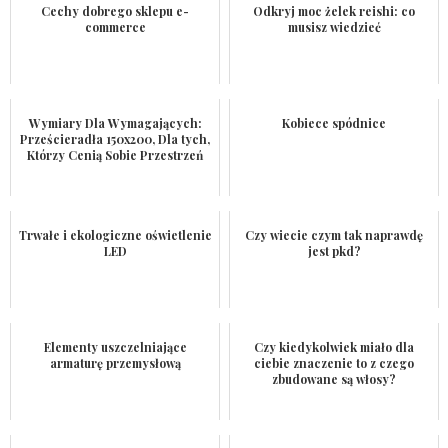
Cechy dobrego sklepu e-
Odkryj moc żelek reishi: co
commerce
musisz wiedzieć
Wymiary Dla Wymagających:
Kobiece spódnice
Prześcieradła 150x200, Dla tych,
Którzy Cenią Sobie Przestrzeń
Trwałe i ekologiczne oświetlenie
Czy wiecie czym tak naprawdę
LED
jest pkd?
Elementy uszczelniające
Czy kiedykolwiek miało dla
armaturę przemysłową
ciebie znaczenie to z czego
zbudowane są włosy?