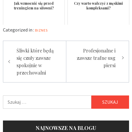
Jak wzmocnić się przed
Czy warto walczyć z męskimi
treningiem na siłowni?
kompleksami?
Categorized in :
BIZNES
Nawigacja
Śliwki które będą
Profesjonalne i
wpisu
się czuły zawsze
zawsze trafne usg
spokojnie w
piersi
przechowalni
Szukaj:
NAJNOWSZE NA BLOGU