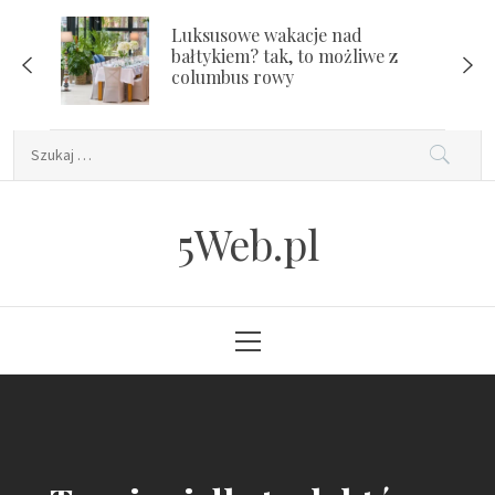
Skip
Luksusowe wakacje nad
to
bałtykiem? tak, to możliwe z
content
columbus rowy
Szukaj:
5Web.pl
Primary
Menu