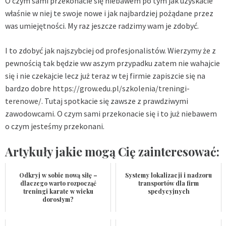
O czym sami przekonacie się niebawem po tym jak uzyskacie
właśnie w niej te swoje nowe i jak najbardziej pożądane przez
was umiejętności. My raz jeszcze radzimy wam je zdobyć.
I to zdobyć jak najszybciej od profesjonalistów. Wierzymy że z
pewnością tak będzie ww aszym przypadku zatem nie wahajcie
się i nie czekajcie lecz już teraz w tej firmie zapiszcie się na
bardzo dobre
https://grow.edu.pl/szkolenia/treningi-
terenowe/
. Tutaj spotkacie się zawsze z prawdziwymi
zawodowcami. O czym sami przekonacie się i to już niebawem
o czym jesteśmy przekonani.
Artykuły jakie mogą Cię zainteresować:
Odkryj w sobie nową siłę –
Systemy lokalizacji i nadzoru
dlaczego warto rozpocząć
transportów dla firm
treningi karate w wieku
spedycyjnych
dorosłym?