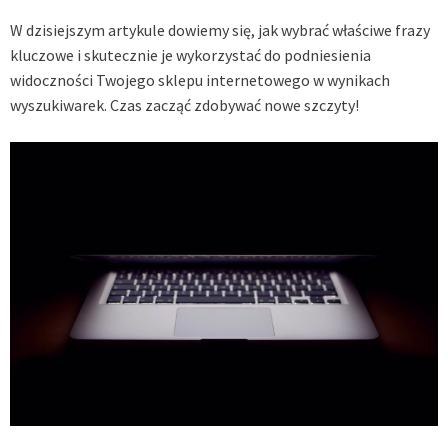
W dzisiejszym artykule dowiemy się, jak wybrać właściwe frazy
kluczowe i skutecznie je wykorzystać do podniesienia
widoczności Twojego sklepu internetowego w wynikach
wyszukiwarek. Czas zacząć zdobywać nowe szczyty!