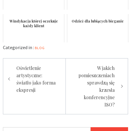
Windykacja której oczekuje
Odzież dla lubiących bieganie
każdy klient
Categorized in :
BLOG
Nawigacja
Oświetlenie
W jakich
wpisu
artystyczne:
pomieszczeniach
światło jako forma
sprawdzą się
ekspresji
krzesła
konferencyjne
ISO?
Szukaj: