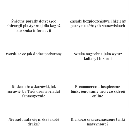
Świetne porady dotyczące
Zasady bezpieczeństwa i higieny
chirurgii plastycznej dla kogoś,
pracy na różnych stanowiskach
kto szuka informacji
WordPress: Jak dodać podstronę
Sztuka nagrobna jako wyraz
kultury i historii
Doskonałe wskazówki, jak
E-commerce – bezpieczne
sprawić, by Twój dom wyglądał
funkcjonowanie twojego sklepu
fantastycznie
online
Nie zadowala cię niska jakość
Dla kogo są przeznaczone tynki
druku?
maszynowe?