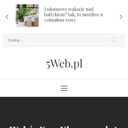
Skip
Luksusowe wakacje nad
to
bałtykiem? tak, to możliwe z
content
columbus rowy
Szukaj:
5Web.pl
Primary
Menu