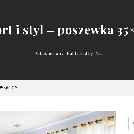
t i styl – poszewka 3
Published on :
Published by :
Mia
35×60 CM
Sz