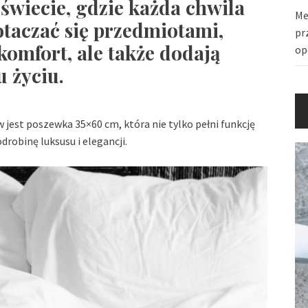
świecie, gdzie każda chwila
Me
 otaczać się przedmiotami,
pr
komfort, ale także dodają
op
 życiu.
jest poszewka 35×60 cm, która nie tylko pełni funkcję
robinę luksusu i elegancji.