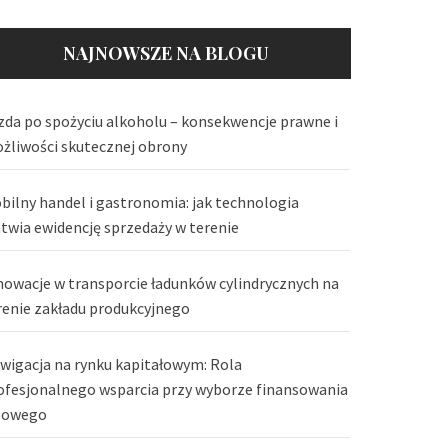
NAJNOWSZE NA BLOGU
zda po spożyciu alkoholu – konsekwencje prawne i
żliwości skutecznej obrony
bilny handel i gastronomia: jak technologia
atwia ewidencję sprzedaży w terenie
nowacje w transporcie ładunków cylindrycznych na
renie zakładu produkcyjnego
wigacja na rynku kapitałowym: Rola
ofesjonalnego wsparcia przy wyborze finansowania
lowego