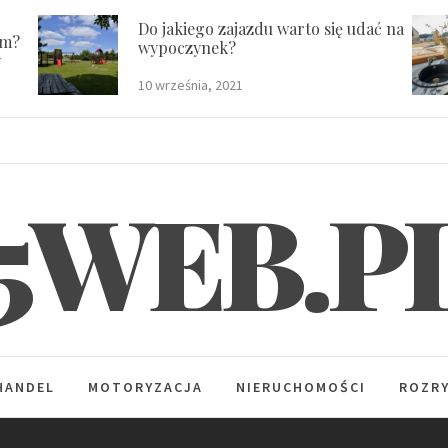
Do jakiego zajazdu warto się udać na
em?
wypoczynek?
y
10 września, 2021
5WEB.P
HANDEL
MOTORYZACJA
NIERUCHOMOŚCI
ROZR