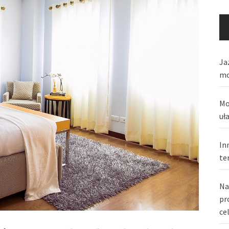
Ja
mo
Mo
uł
In
te
Na
pr
ce