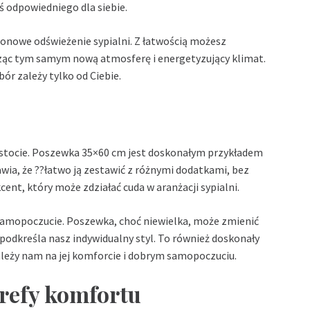
 odpowiedniego dla siebie.
onowe odświeżenie sypialni. Z łatwością możesz
rząc tym samym nową atmosferę i energetyzujący klimat.
ór zależy tylko od Ciebie.
prostocie. Poszewka 35×60 cm jest doskonałym przykładem
awia, że ??łatwo ją zestawić z różnymi dodatkami, bez
ent, który może zdziałać cuda w aranżacji sypialni.
 samopoczucie. Poszewka, choć niewielka, może zmienić
odkreśla nasz indywidualny styl. To również doskonały
zależy nam na jej komforcie i dobrym samopoczuciu.
trefy komfortu