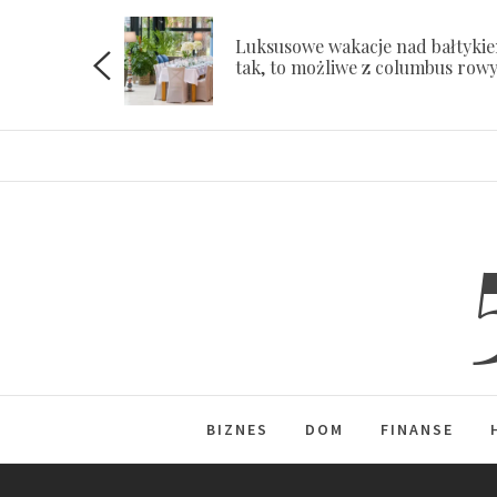
Skip
to
Luksusowe wakacje nad bałtyki
ach
tak, to możliwe z columbus row
content
BIZNES
DOM
FINANSE