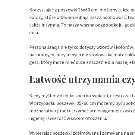
Korzystając z poszewki 35×60 cm, możemy także pe
kolory, które odzwierciedlają naszą osobowość, two
także intymna. To nasza własna oaza spokoju, gdz
dniu.
Personalizacja nie tylko dotyczy wzorów i kolorów,
naturalnych, przyjaznych dla środowiska materiałów,
gest, który może mieć duże znaczenie dla naszej eko
Łatwość utrzymania czy
Kiedy myślimy o dodatkach do sypialni, często zast
W przypadku poszewki 35×60 cm możemy być spokojn
można łatwo prać i utrzymać w nienagannej czystośc
higienę i świeżość w swoim otoczeniu.
Wybierając poszewki zdejmowane i zamykane na suwa