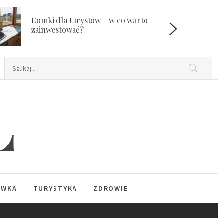
Domki dla turystów – w co warto
W
zainwestować?
Szukaj:
L
YWKA
TURYSTYKA
ZDROWIE