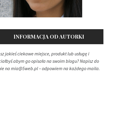
INFORMACJA OD AUTORKI
sz jakieś ciekawe miejsce, produkt lub usługę i
ciałbyś abym go opisała na swoim blogu? Napisz do
ie na
mia@5web.pl
– odpowiem na każdego maila.