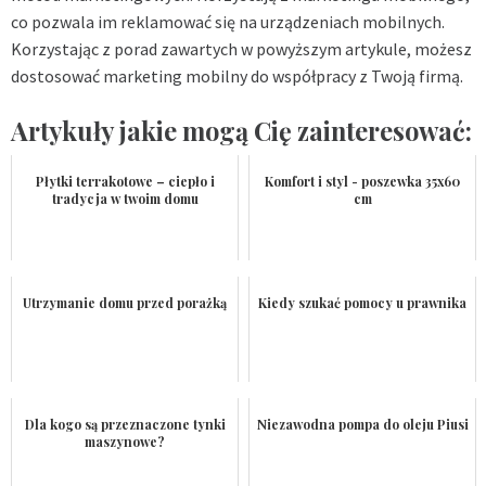
co pozwala im reklamować się na urządzeniach mobilnych.
Korzystając z porad zawartych w powyższym artykule, możesz
dostosować marketing mobilny do współpracy z Twoją firmą.
Artykuły jakie mogą Cię zainteresować:
Płytki terrakotowe – ciepło i
Komfort i styl - poszewka 35x60
tradycja w twoim domu
cm
Utrzymanie domu przed porażką
Kiedy szukać pomocy u prawnika
Dla kogo są przeznaczone tynki
Niezawodna pompa do oleju Piusi
maszynowe?