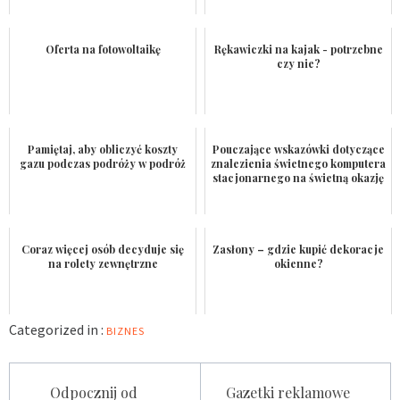
Oferta na fotowoltaikę
Rękawiczki na kajak - potrzebne
czy nie?
Pamiętaj, aby obliczyć koszty
Pouczające wskazówki dotyczące
gazu podczas podróży w podróż
znalezienia świetnego komputera
stacjonarnego na świetną okazję
Coraz więcej osób decyduje się
Zasłony – gdzie kupić dekoracje
na rolety zewnętrzne
okienne?
Categorized in :
BIZNES
Nawigacja
Odpocznij od
Gazetki reklamowe