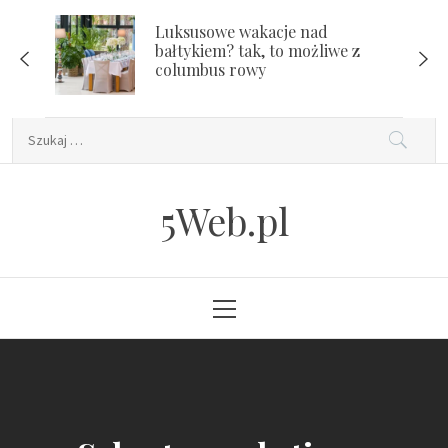
Skip
Luksusowe wakacje nad
to
bałtykiem? tak, to możliwe z
content
columbus rowy
Szukaj:
5Web.pl
Primary
Menu