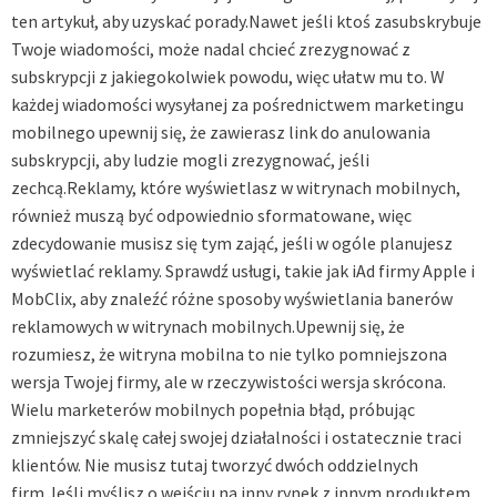
ten artykuł, aby uzyskać porady.Nawet jeśli ktoś zasubskrybuje
Twoje wiadomości, może nadal chcieć zrezygnować z
subskrypcji z jakiegokolwiek powodu, więc ułatw mu to. W
każdej wiadomości wysyłanej za pośrednictwem marketingu
mobilnego upewnij się, że zawierasz link do anulowania
subskrypcji, aby ludzie mogli zrezygnować, jeśli
zechcą.Reklamy, które wyświetlasz w witrynach mobilnych,
również muszą być odpowiednio sformatowane, więc
zdecydowanie musisz się tym zająć, jeśli w ogóle planujesz
wyświetlać reklamy. Sprawdź usługi, takie jak iAd firmy Apple i
MobClix, aby znaleźć różne sposoby wyświetlania banerów
reklamowych w witrynach mobilnych.Upewnij się, że
rozumiesz, że witryna mobilna to nie tylko pomniejszona
wersja Twojej firmy, ale w rzeczywistości wersja skrócona.
Wielu marketerów mobilnych popełnia błąd, próbując
zmniejszyć skalę całej swojej działalności i ostatecznie traci
klientów. Nie musisz tutaj tworzyć dwóch oddzielnych
firm.Jeśli myślisz o wejściu na inny rynek z innym produktem,