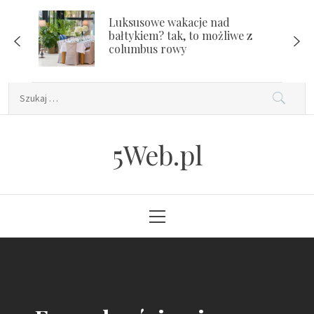
Skip
Luksusowe wakacje nad
to
bałtykiem? tak, to możliwe z
content
columbus rowy
Szukaj:
5Web.pl
Primary
Menu