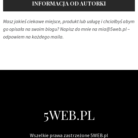
INFORMACJA OD AUTORKI
Masz jakieś ciekawe miejsce, produkt lub usługę i chciałbyś abym
go opisała na swoim blogu? Napisz do mnie na
mia@5web.pl
–
odpowiem na każdego maila.
5WEB.PL
Wszelkie prawa zastrzeżone 5WEB.pl