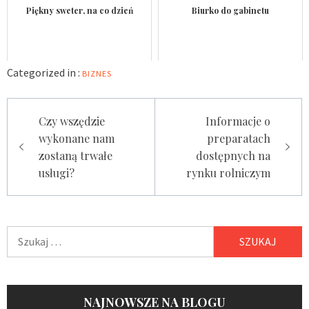
Piękny sweter, na co dzień
Biurko do gabinetu
Categorized in :
BIZNES
Nawigacja
Czy wszędzie
Informacje o
wpisu
wykonane nam
preparatach
zostaną trwałe
dostępnych na
usługi?
rynku rolniczym
Szukaj:
NAJNOWSZE NA BLOGU