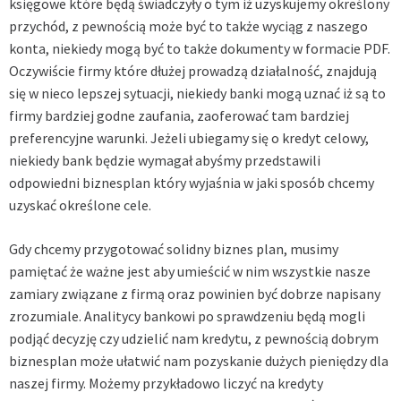
księgowe które będą świadczyły o tym iż uzyskujemy określony
przychód, z pewnością może być to także wyciąg z naszego
konta, niekiedy mogą być to także dokumenty w formacie PDF.
Oczywiście firmy które dłużej prowadzą działalność, znajdują
się w nieco lepszej sytuacji, niekiedy banki mogą uznać iż są to
firmy bardziej godne zaufania, zaoferować tam bardziej
preferencyjne warunki. Jeżeli ubiegamy się o kredyt celowy,
niekiedy bank będzie wymagał abyśmy przedstawili
odpowiedni biznesplan który wyjaśnia w jaki sposób chcemy
uzyskać określone cele.
Gdy chcemy przygotować solidny biznes plan, musimy
pamiętać że ważne jest aby umieścić w nim wszystkie nasze
zamiary związane z firmą oraz powinien być dobrze napisany
zrozumiale. Analitycy bankowi po sprawdzeniu będą mogli
podjąć decyzję czy udzielić nam kredytu, z pewnością dobrym
biznesplan może ułatwić nam pozyskanie dużych pieniędzy dla
naszej firmy. Możemy przykładowo liczyć na kredyty