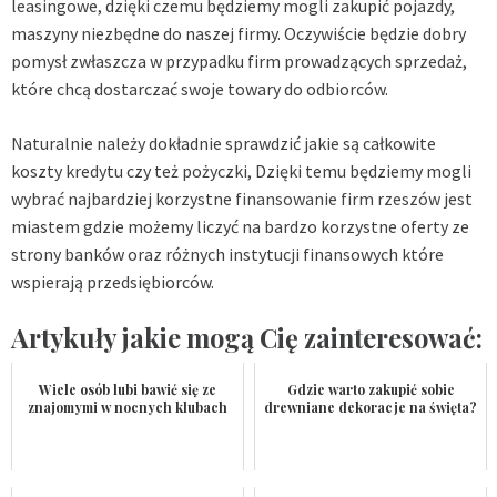
leasingowe, dzięki czemu będziemy mogli zakupić pojazdy,
maszyny niezbędne do naszej firmy. Oczywiście będzie dobry
pomysł zwłaszcza w przypadku firm prowadzących sprzedaż,
które chcą dostarczać swoje towary do odbiorców.
Naturalnie należy dokładnie sprawdzić jakie są całkowite
koszty kredytu czy też pożyczki, Dzięki temu będziemy mogli
wybrać najbardziej korzystne
finansowanie firm rzeszów
jest
miastem gdzie możemy liczyć na bardzo korzystne oferty ze
strony banków oraz różnych instytucji finansowych które
wspierają przedsiębiorców.
Artykuły jakie mogą Cię zainteresować:
Wiele osób lubi bawić się ze
Gdzie warto zakupić sobie
znajomymi w nocnych klubach
drewniane dekoracje na święta?