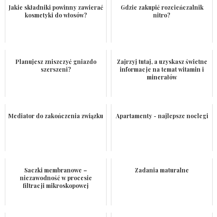
Jakie składniki powinny zawierać
Gdzie zakupić rozcieńczalnik
kosmetyki do włosów?
nitro?
Planujesz zniszczyć gniazdo
Zajrzyj tutaj, a uzyskasz świetne
szerszeni?
informacje na temat witamin i
minerałów
Mediator do zakończenia związku
Apartamenty - najlepsze noclegi
Saczki membranowe –
Zadania maturalne
niezawodność w procesie
filtracji mikroskopowej