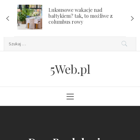
Skip
Luksusowe wakacje nad
to
bałtykiem? tak, to możliwe z
content
columbus rowy
Szukaj:
5Web.pl
Primary
Menu