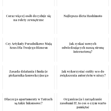
Coraz więcej osób decyduje się
Najlepsza dieta Hashimoto
na rolety zewnętrzne
Czy Artykuły Poradnikowe Mają
Jak zyskać nowych
Sens Dla Twojego Biznesu
odwiedzających naszą stronę
internetową?
Zasada działania i funkcje
Jak wykorzystać entity seo do
piekarnika konwekcyjnego
zwiększenia autorytetu w niszy?
Dlaczego apartamenty w Tatrach
Organizacja i zarządzanie
są takie luksusowe?
zasobami IT, to coś o czym warto
pamiętać