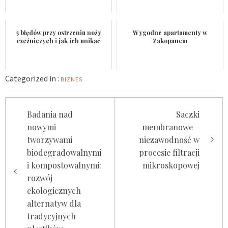
5 błędów przy ostrzeniu noży
Wygodne apartamenty w
rzeźniczych i jak ich unikać
Zakopanem
Categorized in :
BIZNES
Nawigacja
Badania nad
Saczki
wpisu
nowymi
membranowe –
tworzywami
niezawodność w
biodegradowalnymi
procesie filtracji
i kompostowalnymi:
mikroskopowej
rozwój
ekologicznych
alternatyw dla
tradycyjnych