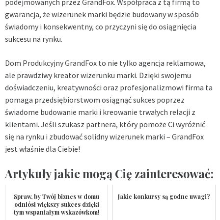
podejmowanych przez GrandFox. Współpraca z tą firmą to
gwarancja, że wizerunek marki będzie budowany w sposób
świadomy i konsekwentny, co przyczyni się do osiągnięcia
sukcesu na rynku.
Dom Produkcyjny GrandFox
to nie tylko agencja reklamowa,
ale prawdziwy kreator wizerunku marki. Dzięki swojemu
doświadczeniu, kreatywności oraz profesjonalizmowi firma ta
pomaga przedsiębiorstwom osiągnąć sukces poprzez
świadome budowanie marki i kreowanie trwałych relacji z
klientami. Jeśli szukasz partnera, który pomoże Ci wyróżnić
się na rynku i zbudować solidny wizerunek marki – GrandFox
jest właśnie dla Ciebie!
Artykuły jakie mogą Cię zainteresować:
Spraw, by Twój biznes w domu
Jakie konkursy są godne uwagi?
odniósł większy sukces dzięki
tym wspaniałym wskazówkom!