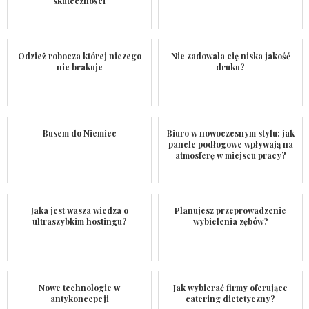
skuteczności
Odzież robocza której niczego
Nie zadowala cię niska jakość
nie brakuje
druku?
Busem do Niemiec
Biuro w nowoczesnym stylu: jak
panele podłogowe wpływają na
atmosferę w miejscu pracy?
Jaka jest wasza wiedza o
Planujesz przeprowadzenie
ultraszybkim hostingu?
wybielenia zębów?
Nowe technologie w
Jak wybierać firmy oferujące
antykoncepcji
catering dietetyczny?