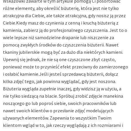
Wskazówki zawarte w tym artykule pomogą Ci posortować
różne elementy, aby określić biżuterię, która jest nie tylko
atrakcyjna dla Ciebie, ale także atrakcyjna, gdy nosisz ją przez
Ciebie.Kiedy masz do czynienia z cenną i kruchą biżuterią z
kamienia, zabierz ją do profesjonalnego czyszczenia. Jest to o
wiele lepsze niż samodzielne drapanie lub niszczenie za
pomocą zwykłych środków do czyszczenia biżuterii. Nawet
tkaniny jubilerskie mogą być za dużo dla niektórych kamieni.
Upewnij się jednak, że nie są one czyszczone zbyt często,
ponieważ może to przynieść efekt przeciwny do zamierzonego
i osłabić kamienie.Jeśli jesteś sprzedawcą biżuterii, dołącz
kilka zdjęć tego, jak powinna wyglądać, gdy jest noszona.
Biżuteria wygląda zupełnie inaczej, gdy widzisz ją w użyciu, a
nie tylko siedzącą na blacie. Spróbuj zrobić zdjęcie manekina
noszącego go lub poproś siebie, swoich pracowników lub
nawet swoich klientów o przesłanie zdjęć modelujących
używanych elementów. Zapewnia to wszystkim Twoim
klientom wgląd w to, jak rzeczy wyglądają z ich rozmiarami i