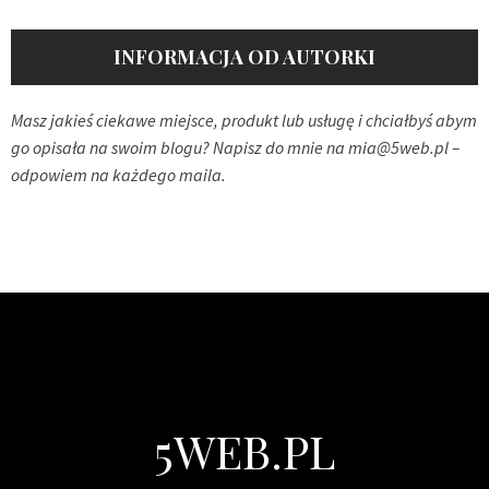
INFORMACJA OD AUTORKI
Masz jakieś ciekawe miejsce, produkt lub usługę i chciałbyś abym
go opisała na swoim blogu? Napisz do mnie na
mia@5web.pl
–
odpowiem na każdego maila.
5WEB.PL