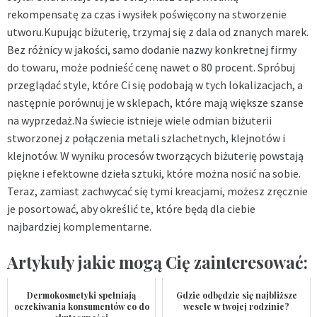
rekompensatę za czas i wysiłek poświęcony na stworzenie
utworu.Kupując biżuterię, trzymaj się z dala od znanych marek.
Bez różnicy w jakości, samo dodanie nazwy konkretnej firmy
do towaru, może podnieść cenę nawet o 80 procent. Spróbuj
przeglądać style, które Ci się podobają w tych lokalizacjach, a
następnie porównuj je w sklepach, które mają większe szanse
na wyprzedaż.Na świecie istnieje wiele odmian biżuterii
stworzonej z połączenia metali szlachetnych, klejnotów i
klejnotów. W wyniku procesów tworzących biżuterię powstają
piękne i efektowne dzieła sztuki, które można nosić na sobie.
Teraz, zamiast zachwycać się tymi kreacjami, możesz zręcznie
je posortować, aby określić te, które będą dla ciebie
najbardziej komplementarne.
Artykuły jakie mogą Cię zainteresować:
Dermokosmetyki spełniają
Gdzie odbędzie się najbliższe
oczekiwania konsumentów co do
wesele w twojej rodzinie?