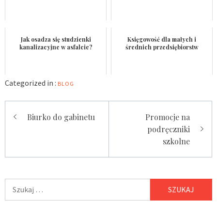
Jak osadza się studzienki
Księgowość dla małych i
kanalizacyjne w asfalcie?
średnich przedsiębiorstw
Categorized in :
BLOG
Nawigacja
Biurko do gabinetu
Promocje na
wpisu
podręczniki
szkolne
Szukaj: