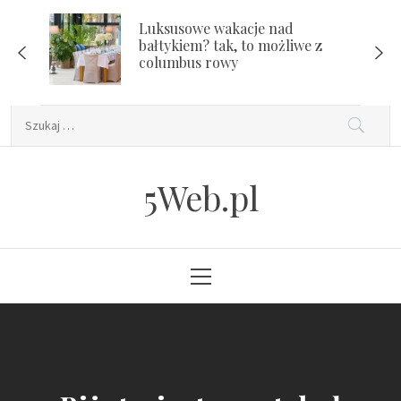
Skip
Luksusowe wakacje nad
to
bałtykiem? tak, to możliwe z
content
columbus rowy
Szukaj:
5Web.pl
Primary
Menu