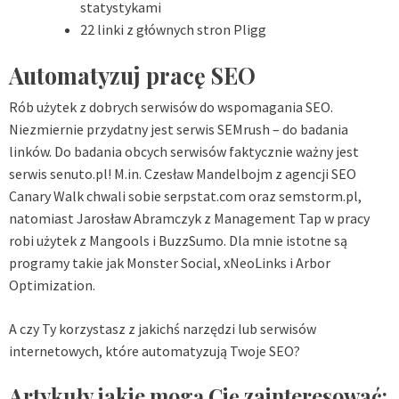
statystykami
22 linki z głównych stron Pligg
Automatyzuj pracę SEO
Rób użytek z dobrych serwisów do wspomagania SEO.
Niezmiernie przydatny jest serwis SEMrush – do badania
linków. Do badania obcych serwisów faktycznie ważny jest
serwis senuto.pl! M.in. Czesław Mandelbojm z agencji SEO
Canary Walk chwali sobie serpstat.com oraz semstorm.pl,
natomiast Jarosław Abramczyk z Management Tap w pracy
robi użytek z Mangools i BuzzSumo. Dla mnie istotne są
programy takie jak Monster Social, xNeoLinks i Arbor
Optimization.
A czy Ty korzystasz z jakichś narzędzi lub serwisów
internetowych, które automatyzują Twoje SEO?
Artykuły jakie mogą Cię zainteresować: