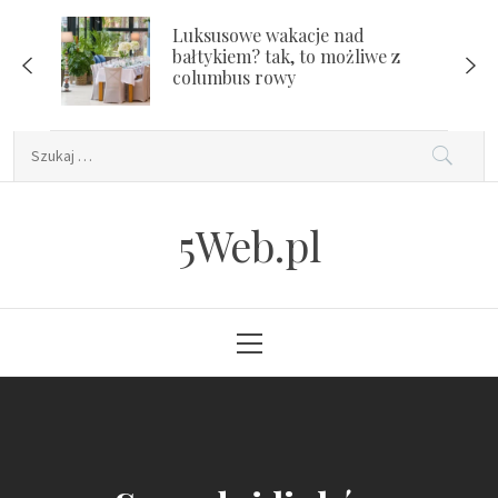
Skip
Luksusowe wakacje nad
to
bałtykiem? tak, to możliwe z
content
columbus rowy
Szukaj:
5Web.pl
Primary
Menu