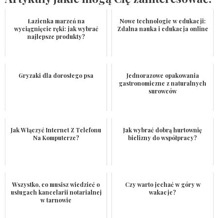
Łazienka marzeń na
Nowe technologie w edukacji:
wyciągnięcie ręki: jak wybrać
Zdalna nauka i edukacja online
najlepsze produkty?
Gryzaki dla dorosłego psa
Jednorazowe opakowania
gastronomiczne z naturalnych
surowców
Jak Włączyć Internet Z Telefonu
Jak wybrać dobrą hurtownię
Na Komputerze?
bielizny do współpracy?
Wszystko, co musisz wiedzieć o
Czy warto jechać w góry w
usługach kancelarii notarialnej
wakacje?
w tarnowie