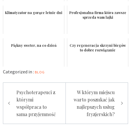
Klimatyzator na gorące letnie dni
Profesjonalna firma która zawsze
sprzeda wam lajki
Piękny sweter, na co dzień
Czy regeneracja skrzyni biegów
to dobre rozwiązanie
Categorized in :
BLOG
Nawigacja
Psychoterapeuci z
W którym miejscu
wpisu
którymi
warto poszukać jak
współpraca to
najlepszych usług
sama przyjemność
fryzjerskich?