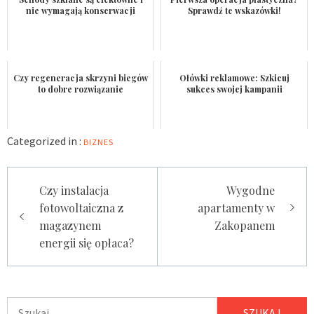
nie wymagają konserwacji
Sprawdź te wskazówki!
Czy regeneracja skrzyni biegów
Ołówki reklamowe: Szkicuj
to dobre rozwiązanie
sukces swojej kampanii
Categorized in :
BIZNES
Nawigacja
Czy instalacja
Wygodne
wpisu
fotowoltaiczna z
apartamenty w
magazynem
Zakopanem
energii się opłaca?
Szukaj: