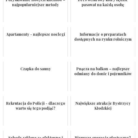
najpopularniejsze metody
pasował na każdą osobę
Apartamenty - najlepsze noclegi
Informacje o preparatach
dostępnych na rynku rolniczym
Czapka do sauny
Pnącza na balkon – najlepsze
odmiany do donic i pojemników
Rekrutacja do Policji - dlaczego
Największe atrakcje Bystrzycy
warto się tego podjąć?
Kłodzkiej
Schody szklane są efektowne i
Pierwsza operacja plastyczna?