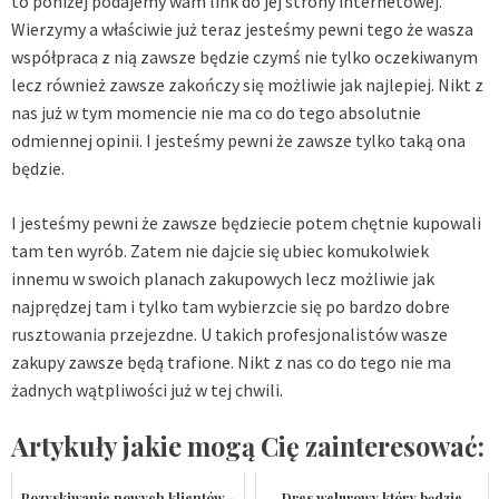
to poniżej podajemy wam link do jej strony internetowej.
Wierzymy a właściwie już teraz jesteśmy pewni tego że wasza
współpraca z nią zawsze będzie czymś nie tylko oczekiwanym
lecz również zawsze zakończy się możliwie jak najlepiej. Nikt z
nas już w tym momencie nie ma co do tego absolutnie
odmiennej opinii. I jesteśmy pewni że zawsze tylko taką ona
będzie.
I jesteśmy pewni że zawsze będziecie potem chętnie kupowali
tam ten wyrób. Zatem nie dajcie się ubiec komukolwiek
innemu w swoich planach zakupowych lecz możliwie jak
najprędzej tam i tylko tam wybierzcie się po bardzo dobre
rusztowania przejezdne
. U takich profesjonalistów wasze
zakupy zawsze będą trafione. Nikt z nas co do tego nie ma
żadnych wątpliwości już w tej chwili.
Artykuły jakie mogą Cię zainteresować:
Pozyskiwanie nowych klientów –
Dres welurowy który będzie