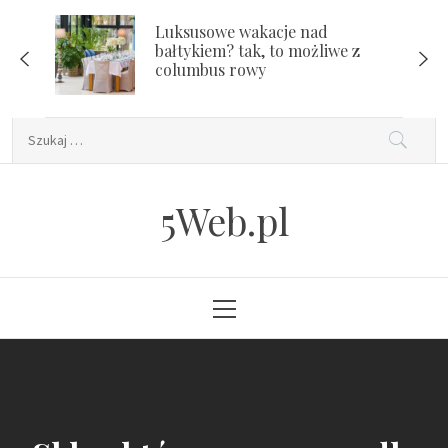
Skip
Luksusowe wakacje nad
to
bałtykiem? tak, to możliwe z
content
columbus rowy
Szukaj:
5Web.pl
Primary
Menu