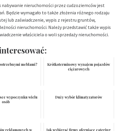
k
nabywanie nieruchomości przez cudzoziemców
jest
ń. Będzie wymagało to także złożenia różnego rodzaju
ej lub zaświadczenie, wypis z rejestru gruntów,
żności nieruchomości. Należy przedstawić także wypis
adczenie właściciela o woli sprzedaży nieruchomości.
interesować:
epotrzebnymi meblami?
Krótkoterminowy wynajem pojazdów
ciężarowych
jsce wypoczynku wielu
Duży wybór klimatyzatorów
osób
tów reklamowych w
Jak wybierać firmy oferujące catering