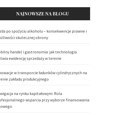
NAJNOWSZE NA BLOGU
zda po spożyciu alkoholu – konsekwencje prawne i
żliwości skutecznej obrony
bilny handel i gastronomia: jak technologia
atwia ewidencję sprzedaży w terenie
nowacje w transporcie ładunków cylindrycznych na
renie zakładu produkcyjnego
wigacja na rynku kapitałowym: Rola
ofesjonalnego wsparcia przy wyborze finansowania
lowego