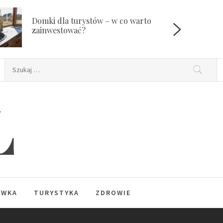
Domki dla turystów – w co warto
W
zainwestować?
Szukaj:
L
YWKA
TURYSTYKA
ZDROWIE