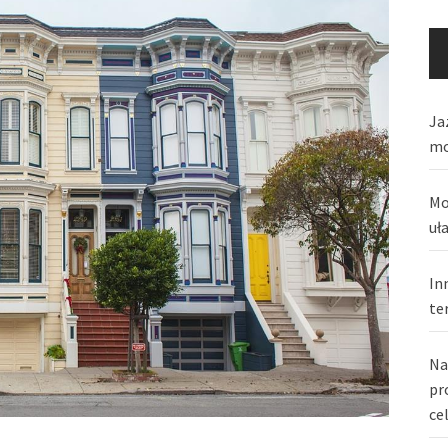
Ja
mo
Mo
uł
In
te
Na
pr
ce