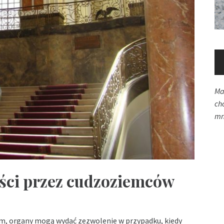
Ma
ch
mn
ci przez cudzoziemców
em, organy mogą wydać zezwolenie w przypadku, kiedy