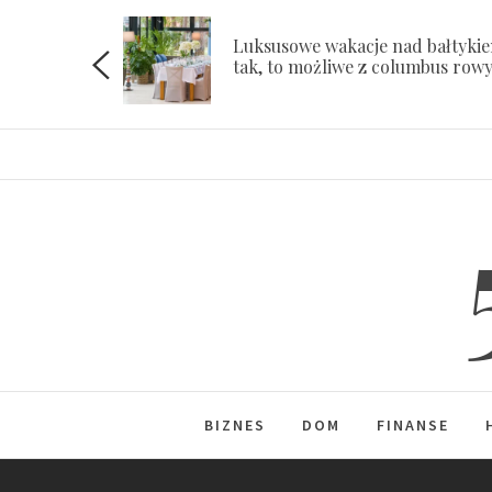
Skip
to
Luksusowe wakacje nad bałtyki
ach
tak, to możliwe z columbus row
content
BIZNES
DOM
FINANSE