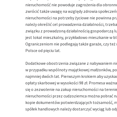
nieruchomość nie powoduje zagrożenia dla obronno
zwrócić także uwagę na względy zdrowia społeczeń
nieruchomości na potrzeby życiowe nie powinna prze
należy określić cel prowadzenia działalności, trz
związku z prowadzoną działalnością gospodarczą lu
jest lokal mieszkalny, przykładowo mieszkanie w bl
Ograniczeniom nie podlegają także garaże, czy też
Polsce od pięciu lat.
Dodatkowe obostrzenia związane z nabywaniem ni
w przypadku wspólnoty majątkowej małżonków, pod
najmniej dwóch lat. Pierwszym krokiem aby uzyska
opłaty skarbowej w wysokości 98 zł. Promesa ważna 
się o zezwolenie na zakup nieruchomości na tereni
nieruchomości przez cudzoziemca można pobrać na
kopie dokumentów potwierdzających tożsamość, mo
spółek handlowych należy dostarczyć wyciąg lub odpi