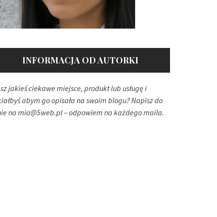
INFORMACJA OD AUTORKI
sz jakieś ciekawe miejsce, produkt lub usługę i
ciałbyś abym go opisała na swoim blogu? Napisz do
ie na
mia@5web.pl
– odpowiem na każdego maila.