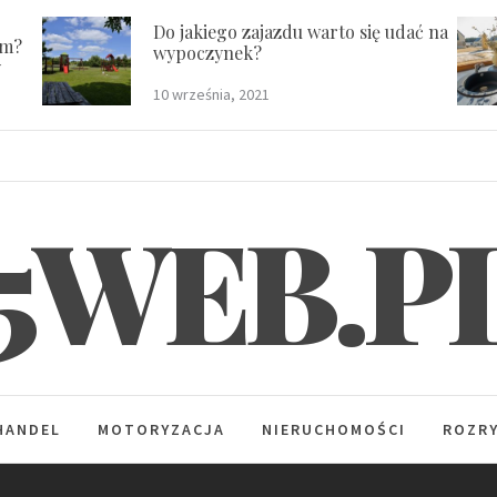
Do jakiego zajazdu warto się udać na
em?
wypoczynek?
y
10 września, 2021
5WEB.P
HANDEL
MOTORYZACJA
NIERUCHOMOŚCI
ROZR