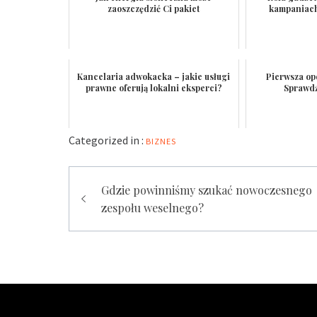
zaoszczędzić Ci pakiet
kampaniac
Kancelaria adwokacka – jakie usługi
Pierwsza op
prawne oferują lokalni eksperci?
Sprawdź
Categorized in :
BIZNES
Nawigacja
Gdzie powinniśmy szukać nowoczesnego
wpisu
zespołu weselnego?