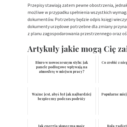
Przepisy stawiają zatem pewne obostrzenia, jedna
możliwe w przypadku spełnienia wszystkich wymaga
dokumentów. Potrzebny będzie odpis księgi wieczyst
dokumenty urzędowe potrzebne dla zmiany przynale
z planu zagospodarowania przestrzennego oraz oświ
Artykuły jakie mogą Cię za
Biuro w nowoczesnym stylu: jak
Co zrobić z ni
panele podłogowe wpływają na
atmosferę w miejscu pracy?
Ważne jest, abyś był jak najbardziej
Popularne mie
bezpieczny podczas podróży
Jak energia słoneczna może
Rola gadże