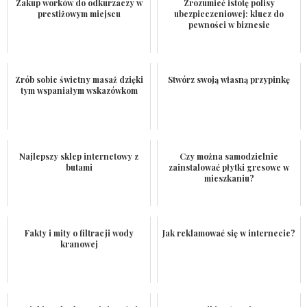
Zakup worków do odkurzaczy w
Zrozumieć istotę polisy
prestiżowym miejscu
ubezpieczeniowej: klucz do
pewności w biznesie
Zrób sobie świetny masaż dzięki
Stwórz swoją własną przypinkę
tym wspaniałym wskazówkom
Najlepszy sklep internetowy z
Czy można samodzielnie
butami
zainstalować płytki gresowe w
mieszkaniu?
Fakty i mity o filtracji wody
Jak reklamować się w internecie?
kranowej