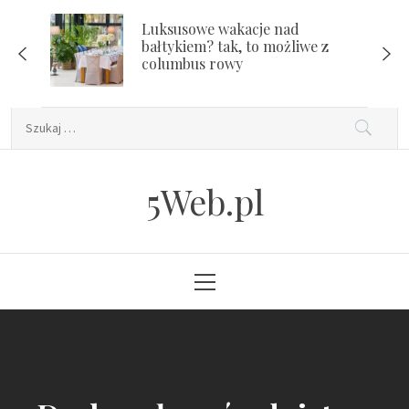
Skip
Luksusowe wakacje nad
to
bałtykiem? tak, to możliwe z
content
columbus rowy
Szukaj:
5Web.pl
Primary
Menu