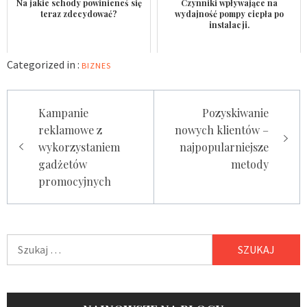
Na jakie schody powinieneś się
Czynniki wpływające na
teraz zdecydować?
wydajność pompy ciepła po
instalacji.
Categorized in :
BIZNES
Nawigacja
Kampanie
Pozyskiwanie
wpisu
reklamowe z
nowych klientów –
wykorzystaniem
najpopularniejsze
gadżetów
metody
promocyjnych
Szukaj: