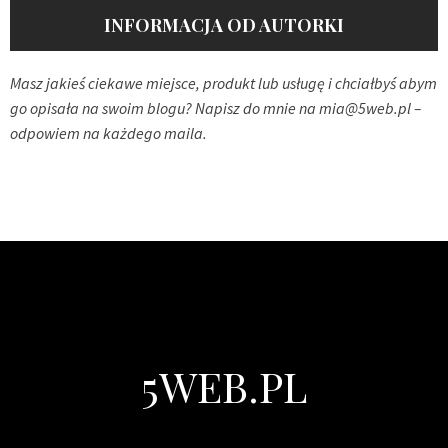
INFORMACJA OD AUTORKI
Masz jakieś ciekawe miejsce, produkt lub usługę i chciałbyś abym
go opisała na swoim blogu? Napisz do mnie na
mia@5web.pl
–
odpowiem na każdego maila.
5WEB.PL