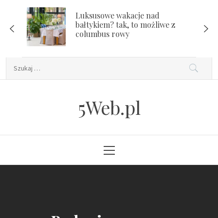
Skip
Luksusowe wakacje nad
to
bałtykiem? tak, to możliwe z
content
columbus rowy
Szukaj:
5Web.pl
Primary
Menu