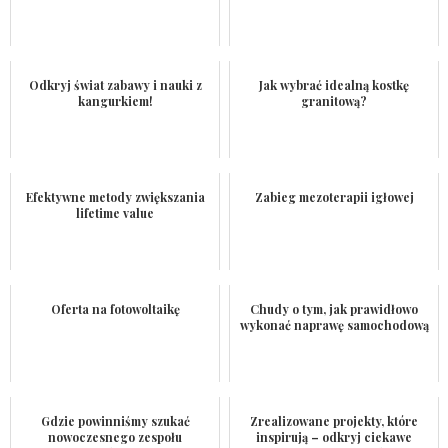
Odkryj świat zabawy i nauki z
Jak wybrać idealną kostkę
kangurkiem!
granitową?
Efektywne metody zwiększania
Zabieg mezoterapii igłowej
lifetime value
Oferta na fotowoltaikę
Chudy o tym, jak prawidłowo
wykonać naprawę samochodową
Gdzie powinniśmy szukać
Zrealizowane projekty, które
nowoczesnego zespołu
inspirują – odkryj ciekawe