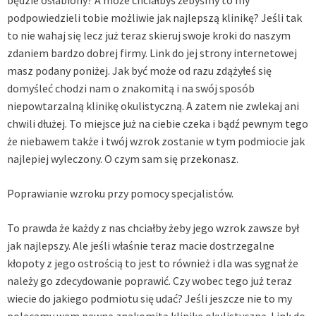
podpowiedzieli tobie możliwie jak najlepszą klinikę? Jeśli tak
to nie wahaj się lecz już teraz skieruj swoje kroki do naszym
zdaniem bardzo dobrej firmy. Link do jej strony internetowej
masz podany poniżej. Jak być może od razu zdążyłeś się
domyśleć chodzi nam o znakomitą i na swój sposób
niepowtarzalną klinikę okulistyczną. A zatem nie zwlekaj ani
chwili dłużej. To miejsce już na ciebie czeka i bądź pewnym tego
że niebawem także i twój wzrok zostanie w tym podmiocie jak
najlepiej wyleczony. O czym sam się przekonasz.
Poprawianie wzroku przy pomocy specjalistów.
To prawda że każdy z nas chciałby żeby jego wzrok zawsze był
jak najlepszy. Ale jeśli właśnie teraz macie dostrzegalne
kłopoty z jego ostrością to jest to również i dla was sygnał że
należy go zdecydowanie poprawić. Czy wobec tego już teraz
wiecie do jakiego podmiotu się udać? Jeśli jeszcze nie to my
polecamy wam pewną znakomitą klinikę okulistyczną. Link do