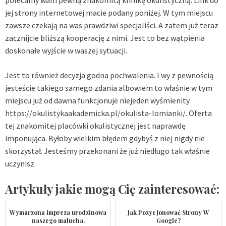
jej strony internetowej macie podany poniżej. W tym miejscu
zawsze czekają na was prawdziwi specjaliści. A zatem już teraz
zacznijcie bliższą kooperację z nimi. Jest to bez wątpienia
doskonałe wyjście w waszej sytuacji.
Jest to również decyzja godna pochwalenia. I wy z pewnością
jesteście takiego samego zdania albowiem to właśnie w tym
miejscu już od dawna funkcjonuje niejeden wyśmienity
https://okulistykaakademicka.pl/okulista-lomianki/
. Oferta
tej znakomitej placówki okulistycznej jest naprawdę
imponująca. Byłoby wielkim błędem gdybyś z niej nigdy nie
skorzystał. Jesteśmy przekonani że już niedługo tak właśnie
uczynisz.
Artykuły jakie mogą Cię zainteresować:
Wymarzona impreza urodzinowa
Jak Pozycjonować Strony W
naszego malucha.
Google?