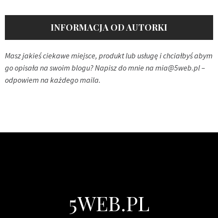
INFORMACJA OD AUTORKI
Masz jakieś ciekawe miejsce, produkt lub usługę i chciałbyś abym
go opisała na swoim blogu? Napisz do mnie na
mia@5web.pl
–
odpowiem na każdego maila.
5WEB.PL