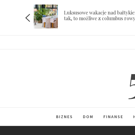
Skip
to
Luksusowe wakacje nad bałtyki
ach
tak, to możliwe z columbus row
content
BIZNES
DOM
FINANSE