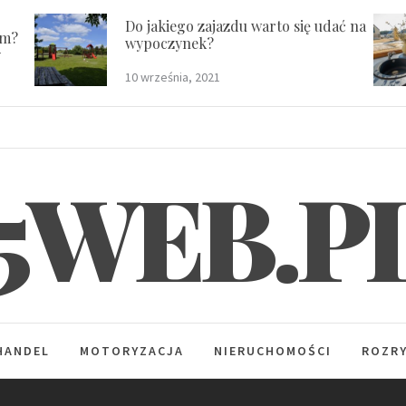
Do jakiego zajazdu warto się udać na
em?
wypoczynek?
y
10 września, 2021
5WEB.P
HANDEL
MOTORYZACJA
NIERUCHOMOŚCI
ROZR