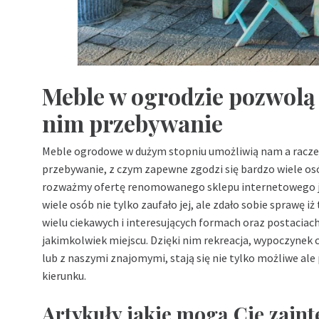
Meble w ogrodzie pozwol
nim przebywanie
Meble ogrodowe w dużym stopniu umożliwią nam a raczej
przebywanie, z czym zapewne zgodzi się bardzo wiele osó
rozważmy ofertę renomowanego sklepu internetowego jak
wiele osób nie tylko zaufało jej, ale zdało sobie sprawę i
wielu ciekawych i interesujących formach oraz postaciach
jakimkolwiek miejscu. Dzięki nim rekreacja, wypoczynek 
lub z naszymi znajomymi, stają się nie tylko możliwe al
kierunku.
Artykuły jakie mogą Cię zain