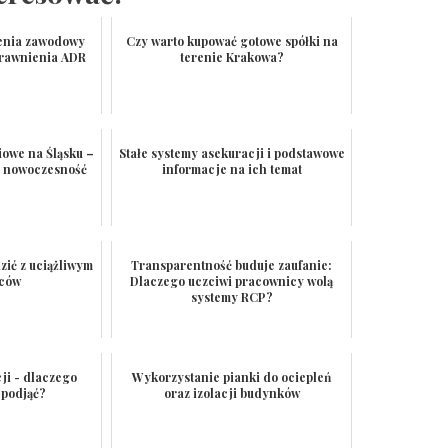
lenia zawodowy
Czy warto kupować gotowe spółki na
prawnienia ADR
terenie Krakowa?
iowe na Śląsku –
Stałe systemy asekuracji i podstawowe
 i nowoczesność
informacje na ich temat
zić z uciążliwym
Transparentność buduje zaufanie:
eców
Dlaczego uczciwi pracownicy wolą
systemy RCP?
ji - dlaczego
Wykorzystanie pianki do ociepleń
 podjąć?
oraz izolacji budynków