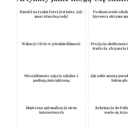
Handel na rynku Forex jest łatwy, gdy
Po ukończeniu szko
masz właściwą radę!
kierowca otrzyma u
Wakacje i ferie w górskim klimacie
Przyjęcia okolicznośc
tradycja, elegancja
Nieszablonowe zajęcia szkolne z
Jak sobie można porad
podłogą interaktywną
bólem pl
Skuteczna optymalizacja stron
Rekrutacja do Polic
internetowych
warto się tego