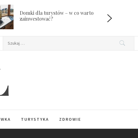
Domki dla turystów – w co warto
W
zainwestować?
Szukaj:
L
YWKA
TURYSTYKA
ZDROWIE