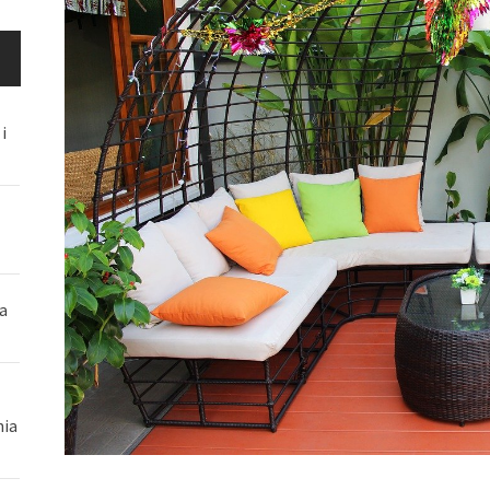
i
a
nia