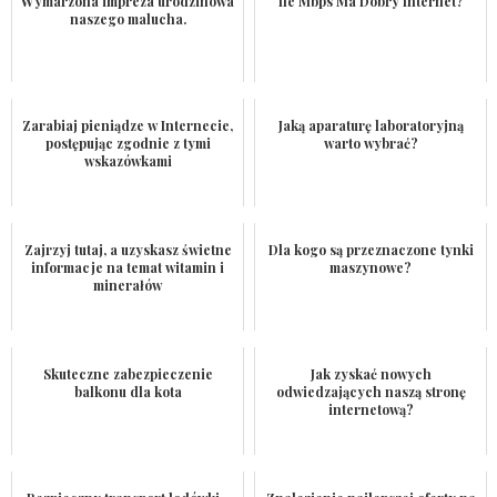
Wymarzona impreza urodzinowa
Ile Mbps Ma Dobry Internet?
naszego malucha.
Zarabiaj pieniądze w Internecie,
Jaką aparaturę laboratoryjną
postępując zgodnie z tymi
warto wybrać?
wskazówkami
Zajrzyj tutaj, a uzyskasz świetne
Dla kogo są przeznaczone tynki
informacje na temat witamin i
maszynowe?
minerałów
Skuteczne zabezpieczenie
Jak zyskać nowych
balkonu dla kota
odwiedzających naszą stronę
internetową?