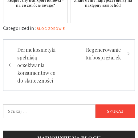
Bezpieczny transport lodówki -
Znalezienie najlepszej oferty na
na co zwrócić uwagę?
następny samochód
Categorized in :
BLOG
ZDROWIE
Nawigacja
Dermokosmetyki
Regenerowanie
wpisu
spełniają
turbosprężarek
oczekiwania
konsumentów co
do skuteczności
Szukaj: