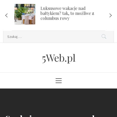
Skip
Luksusowe wakacje nad
to
bałtykiem? tak, to możliwe z
content
columbus rowy
Szukaj:
5Web.pl
Primary
Menu