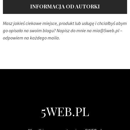
INFORMACJA OD AUTORKI
Masz jakieś ciekawe miejsce, produkt lub usługę i chciałbyś abym
go opisała na swoim blogu? Napisz do mnie na
mia@5web.pl
–
odpowiem na każdego maila.
5WEB.PL