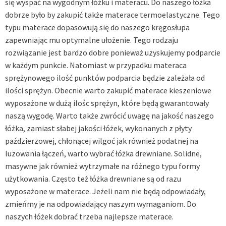
się wyspać na wygodnym łóżku i materacu. Do naszego łóżka
dobrze było by zakupić także materace termoelastyczne. Tego
typu materace dopasowują się do naszego kręgosłupa
zapewniając mu optymalne ułożenie. Tego rodzaju
rozwiązanie jest bardzo dobre ponieważ uzyskujemy podparcie
w każdym punkcie. Natomiast w przypadku materaca
sprężynowego ilość punktów podparcia będzie zależała od
ilości sprężyn. Obecnie warto zakupić materace kieszeniowe
wyposażone w dużą ilośc sprężyn, które będą gwarantowały
naszą wygodę. Warto także zwrócić uwagę na jakość naszego
łóżka, zamiast słabej jakości łóżek, wykonanych z płyty
paździerzowej, chłonącej wilgoć jak również podatnej na
luzowania łączeń, warto wybrać łóżka drewniane. Solidne,
masywne jak również wytrzymałe na różnego typu formy
użytkowania. Często też łóżka drewniane są od razu
wyposażone w materace. Jeżeli nam nie będą odpowiadały,
zmieńmy je na odpowiadający naszym wymaganiom. Do
naszych łóżek dobrać trzeba najlepsze materace.